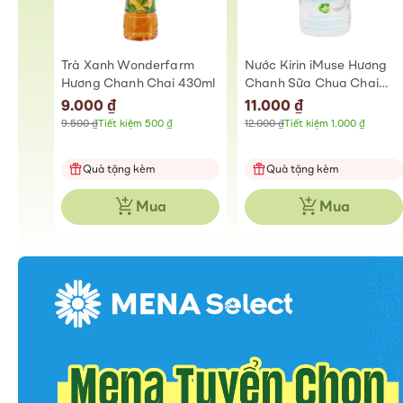
Trà Xanh Wonderfarm
Nước Kirin iMuse Hương
Hương Chanh Chai 430ml
Chanh Sữa Chua Chai
430ml
Special
9.000 ₫
Special
11.000 ₫
Price
Price
9.500 ₫
Tiết kiệm 500 ₫
12.000 ₫
Tiết kiệm 1.000 ₫
Quà tặng kèm
Quà tặng kèm
Mua
Mua