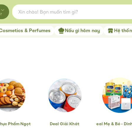
o?
Cosmetics & Perfumes
Nấu gì hôm nay
Hệ thống
Thực Phẩm Ngọt
Deal Giải Khát
Deal Mẹ & Bé - Din