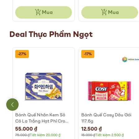
Mua
Mua
Deal Thực Phẩm Ngọt
-29%
-27%
G
Bánh Quy Kem Crown
Bánh Quế Nhân Kem Sô
Sando Hộp 161g
Cô La Hạt Phỉ Crown Hộp
142g
Special
39.000 ₫
Special
55.000 ₫
Price
Price
55.000 ₫
Tiết kiệm 16.000 ₫
75.000 ₫
Tiết kiệm 20.000 ₫