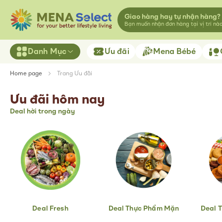
Giao hàng hay tự nhận hàng?
Bạn muốn nhận đơn hàng tại vị trí nà
Danh Mục
Ưu đãi
Mena Bébé
Home page
Trang Ưu đãi
Ưu đãi hôm nay
Deal hời trong ngày
Deal Fresh
Deal Thực Phẩm Mặn
Deal 