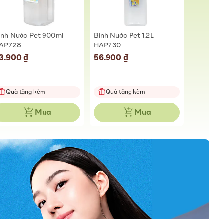
ình Nước Pet 900ml
Bình Nước Pet 1.2L
Nước Xả
AP728
HAP730
Freesi
2.3L
3.900 ₫
56.900 ₫
129.00
Quà tặng kèm
Quà tặng kèm
Quà 
Mua
Mua