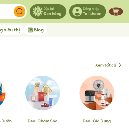
Đặt lại
Đăng nhập
Đơn hàng
Tài khoản
Giỏ hà
 siêu thị
Blog
Xem tất cả
h Dưỡng
Deal Chăm Sóc
Deal Gia Dụng