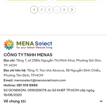
Page
Page
1
2
3
...
9
Page
Next
CÔNG TY TNHH MENAS
Địa chỉ:
Tầng 7, số 25Bis Nguyễn Thị Minh Khai, Phường Sài Gòn,
TP. HCM
Địa chỉ liên hệ:
Tầng 11, Tòa nhà Abacus, 58 Nguyễn Đình Chiểu,
Phường Tân Định,
TP.HCM
Email:
menaselect@menasvietnam.com
Hotline: 081 519 8989
Số GCNĐKDN: 0316333076 do Sở KHĐT TP.HCM cấp ngày
16/06/2020
Về chúng tôi