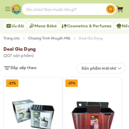
Skip
to
Giỏ 
Content
Ưu đãi
Mena Bébé
Cosmetics & Perfumes
Nấu
Trang chủ
Chương Trình Khuyến Mãi
Deal Gia Dụng
Deal Gia Dụng
(
207
sản phẩm)
Sắp xếp theo:
-21%
-21%