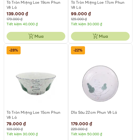
Tô Tròn Miệng Loe 19cm Phun
Tô Tròn Miệng Loe 17cm Phun
Vẽ Lá
Vẽ Lá
Special
139.000 ₫
Special
99.000 ₫
Price
Price
179.000 ₫
129.000 ₫
Tiết kiệm 40.000 ₫
Tiết kiệm 30.000 ₫
Mua
Mua
-28%
-22%
Tô Tròn Miệng Loe 15cm Phun
Dĩa Sâu 22cm Phun Vẽ Lá
Vẽ Lá
Special
79.000 ₫
Special
179.000 ₫
Price
Price
109.000 ₫
229.000 ₫
Tiết kiệm 30.000 ₫
Tiết kiệm 50.000 ₫