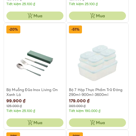
Tiết kiệm 25.100 ₫
Tiết kiệm 25.100 ₫
Mua
Mua
-20%
-51%
Bộ Muỗng Đũa Inox Living On
Bộ 7 Hộp Thực Phẩm Trữ Đông
Xanh Lá
290ml-900ml-3600ml
Special
99.900 ₫
Special
179.000 ₫
Price
Price
125.000 ₫
369.000 ₫
Tiết kiệm 25.100 ₫
Tiết kiệm 190.000 ₫
Mua
Mua