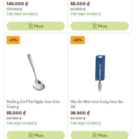
Special
145.000 ₫
Special
55.000 ₫
Price
Price
179.000 ₫
69.900 ₫
Tiết kiệm 34.000 ₫
Tiết kiệm 14.900 ₫
Mua
Mua
-21%
-20%
Muỗng Cà Phê Ngắn Inox Kim
Nĩa Ăn Nhỏ Inox Xoáy Hoa Bx-
Cương
06
Special
55.000 ₫
Special
39.900 ₫
Price
Price
69.900 ₫
49.900 ₫
Tiết kiệm 14.900 ₫
Tiết kiệm 10.000 ₫
Mua
Mua