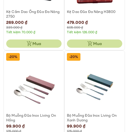
Kệ Cắm Dao Ống Đũa Đa Năng
Kệ Dao Đũa Đa Năng H3800
2750
Special
269.000 ₫
Special
479.000 ₫
Price
Price
339.000 ₫
605.000 ₫
Tiết kiệm 70.000 ₫
Tiết kiệm 126.000 ₫
Mua
Mua
-20%
-20%
Bộ Muỗng Đũa Inox Living On
Bộ Muỗng Đũa Inox Living On
Hồng
Xanh Dương
Special
99.900 ₫
Special
99.900 ₫
Price
Price
125.000 ₫
125.000 ₫