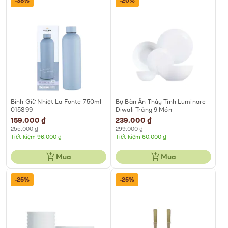
-38%
-20%
Bình Giữ Nhiệt La Fonte 750ml
Bộ Bàn Ăn Thủy Tinh Luminarc
015899
Diwali Trắng 9 Món
Special
159.000 ₫
Special
239.000 ₫
Price
Price
255.000 ₫
299.000 ₫
Tiết kiệm 96.000 ₫
Tiết kiệm 60.000 ₫
Mua
Mua
-25%
-25%