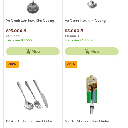
Vá Canh Lớn Inox Kim Cương
Vá Canh Inox Kim Cương
Special
225.000 ₫
Special
95.000 ₫
Price
Price
289.000 ₫
119.000 ₫
Tiết kiệm 64.000 ₫
Tiết kiệm 24.000 ₫
Mua
Mua
-19%
-21%
Bộ Ăn Beefsteak Kim Cương
Nĩa Ăn Nhỏ Inox Kim Cương