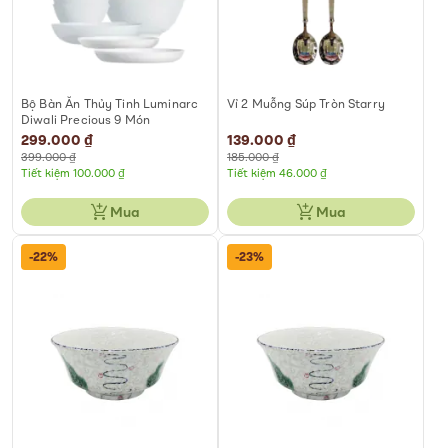
Bộ Bàn Ăn Thủy Tinh Luminarc
Vỉ 2 Muỗng Súp Tròn Starry
Diwali Precious 9 Món
Special
299.000 ₫
Special
139.000 ₫
Price
Price
399.000 ₫
185.000 ₫
Tiết kiệm 100.000 ₫
Tiết kiệm 46.000 ₫
Mua
Mua
-22%
-23%