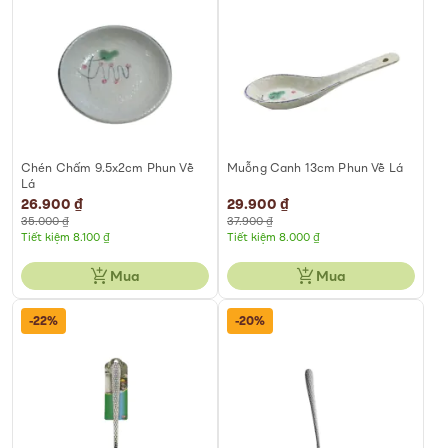
Chén Chấm 9.5x2cm Phun Vẽ
Muỗng Canh 13cm Phun Vẽ Lá
Lá
Special
26.900 ₫
Special
29.900 ₫
Price
Price
35.000 ₫
37.900 ₫
Tiết kiệm 8.100 ₫
Tiết kiệm 8.000 ₫
Mua
Mua
-22%
-20%