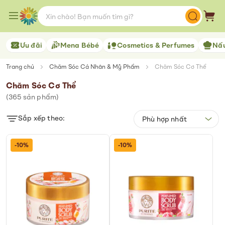
Skip
to
Giỏ 
Content
Ưu đãi
Mena Bébé
Cosmetics & Perfumes
Nấu
Trang chủ
Chăm Sóc Cá Nhân & Mỹ Phẩm
Chăm Sóc Cơ Thể
Chăm Sóc Cơ Thể
(
365
sản phẩm)
Sắp xếp theo:
-10%
-10%