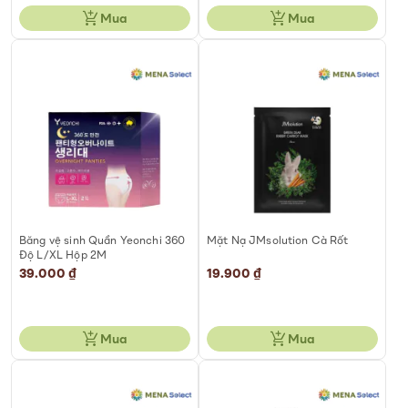
Mua
Mua
Băng vệ sinh Quần Yeonchi 360
Mặt Nạ JMsolution Cà Rốt
Độ L/XL Hộp 2M
39.000 ₫
19.900 ₫
Mua
Mua