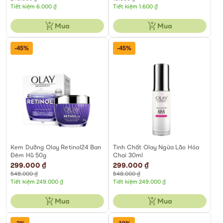
Tiết kiệm 6.000 ₫
Tiết kiệm 1.600 ₫
Mua
Mua
-45%
-45%
Kem Dưỡng Olay Retinol24 Ban
Tinh Chất Olay Ngừa Lão Hóa
Đêm Hũ 50g
Chai 30ml
Special
299.000 ₫
Special
299.000 ₫
Price
Price
548.000 ₫
548.000 ₫
Tiết kiệm 249.000 ₫
Tiết kiệm 249.000 ₫
Mua
Mua