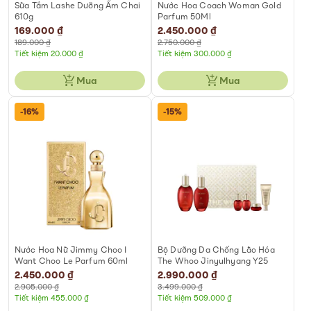
Sữa Tắm Lashe Dưỡng Ẩm Chai
Nước Hoa Coach Woman Gold
610g
Parfum 50Ml
Special
169.000 ₫
Special
2.450.000 ₫
Price
Price
189.000 ₫
2.750.000 ₫
Tiết kiệm 20.000 ₫
Tiết kiệm 300.000 ₫
Mua
Mua
-16%
-15%
Nước Hoa Nữ Jimmy Choo I
Bộ Dưỡng Da Chống Lão Hóa
Want Choo Le Parfum 60ml
The Whoo Jinyulhyang Y25
Special
2.450.000 ₫
Special
2.990.000 ₫
Price
Price
2.905.000 ₫
3.499.000 ₫
Tiết kiệm 455.000 ₫
Tiết kiệm 509.000 ₫