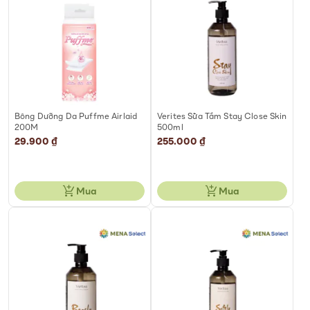
Bông Dưỡng Da Puffme Airlaid
Verites Sữa Tắm Stay Close Skin
200M
500ml
29.900 ₫
255.000 ₫
Mua
Mua