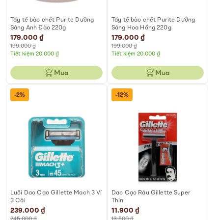
Tẩy tế bào chết Purite Dưỡng
Tẩy tế bào chết Purite Dưỡng
Sáng Anh Đào 220g
Sáng Hoa Hồng 220g
Special
179.000 ₫
Special
179.000 ₫
Price
Price
199.000 ₫
199.000 ₫
Tiết kiệm 20.000 ₫
Tiết kiệm 20.000 ₫
Mua
Mua
-2%
-12%
Lưỡi Dao Cạo Gillette Mach 3 Vỉ
Dao Cạo Râu Gillette Super
3 Cái
Thin
Special
239.000 ₫
Special
11.900 ₫
Price
Price
245.000 ₫
13.500 ₫