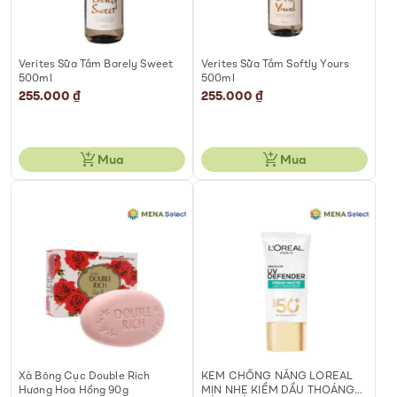
Verites Sữa Tắm Barely Sweet
Verites Sữa Tắm Softly Yours
500ml
500ml
255.000 ₫
255.000 ₫
Mua
Mua
Xà Bông Cục Double Rich
KEM CHỐNG NẮNG LOREAL
Hương Hoa Hồng 90g
MỊN NHẸ KIỀM DẦU THOÁNG