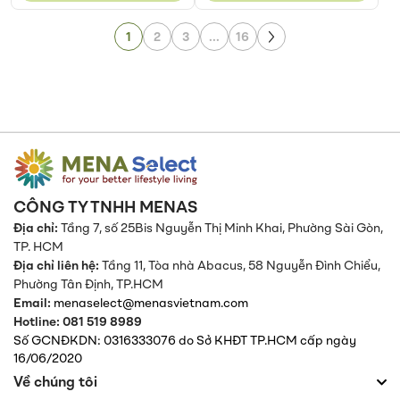
Page
Page
1
2
3
...
16
Page
Next
CÔNG TY TNHH MENAS
Địa chỉ:
Tầng 7, số 25Bis Nguyễn Thị Minh Khai, Phường Sài Gòn,
TP. HCM
Địa chỉ liên hệ:
Tầng 11, Tòa nhà Abacus, 58 Nguyễn Đình Chiểu,
Phường Tân Định,
TP.HCM
Email:
menaselect@menasvietnam.com
Hotline: 081 519 8989
Số GCNĐKDN: 0316333076 do Sở KHĐT TP.HCM cấp ngày
16/06/2020
Về chúng tôi