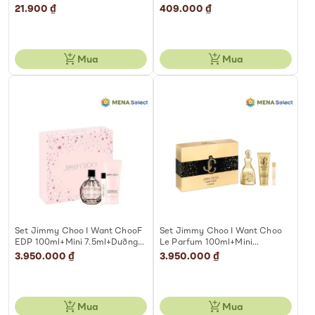
MỊN DA 50ML
21.900 ₫
409.000 ₫
Mua
Mua
Set Jimmy Choo I Want ChooF
Set Jimmy Choo I Want Choo
EDP 100ml+Mini 7.5ml+Dưỡng
Le Parfum 100ml+Mini
Thể 100ml
7.5ml+Dưỡng Thể 100ml
3.950.000 ₫
3.950.000 ₫
Mua
Mua