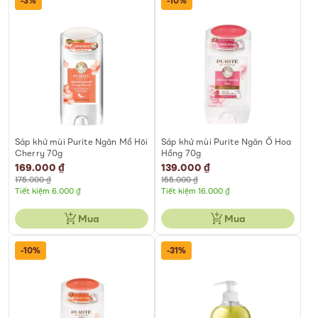
-3%
-10%
Sáp khử mùi Purite Ngăn Mồ Hôi
Sáp khử mùi Purite Ngăn Ố Hoa
Cherry 70g
Hồng 70g
Special
169.000 ₫
Special
139.000 ₫
Price
Price
175.000 ₫
155.000 ₫
Tiết kiệm 6.000 ₫
Tiết kiệm 16.000 ₫
Mua
Mua
-10%
-31%