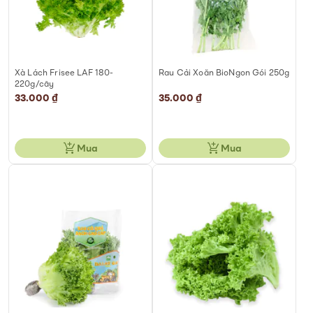
Xà Lách Frisee LAF 180-
Rau Cải Xoăn BioNgon Gói 250g
220g/cây
33.000 ₫
35.000 ₫
Mua
Mua