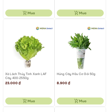
Mua
Mua
Xà Lách Thủy Tinh Xanh LAF
Húng Cây Hữu Cơ Gói 50g
Cây 400-2550g
23.000 ₫
8.900 ₫
Mua
Mua