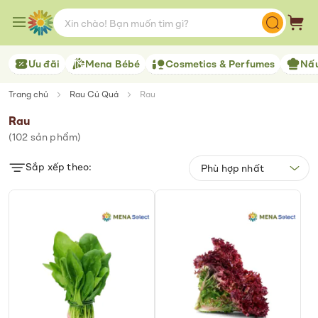
Skip
to
Giỏ 
Content
Ưu đãi
Mena Bébé
Cosmetics & Perfumes
Nấu
Trang chủ
Rau Củ Quả
Rau
Rau
(
102
sản phẩm)
Sắp xếp theo: