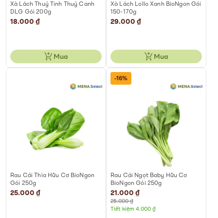
Xà Lách Thuỷ Tinh Thuỷ Canh
Xà Lách Lollo Xanh BioNgon Gói
DLG Gói 200g
150-170g
18.000 ₫
29.000 ₫
Mua
Mua
-16%
Rau Cải Thìa Hữu Cơ BioNgon
Rau Cải Ngọt Baby Hữu Cơ
Gói 250g
BioNgon Gói 250g
25.000 ₫
Special
21.000 ₫
Price
25.000 ₫
Tiết kiệm 4.000 ₫