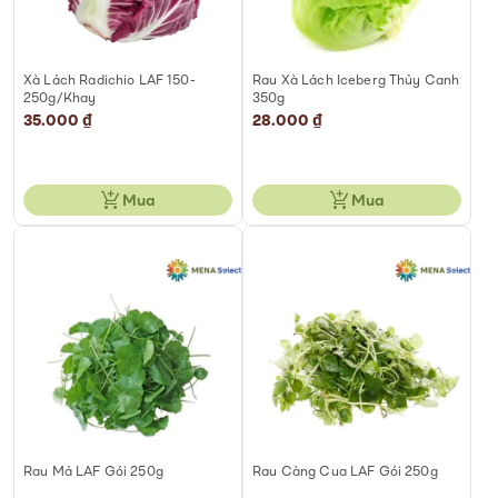
Xà Lách Radichio LAF 150-
Rau Xà Lách Iceberg Thủy Canh
250g/Khay
350g
35.000 ₫
28.000 ₫
Mua
Mua
Rau Má LAF Gói 250g
Rau Càng Cua LAF Gói 250g