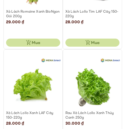
Xà Lách Romaine Xanh BioNgon
Xà Lách Lollo Tím LAF Cây 150-
Gói 200g
220g
29.000 ₫
28.000 ₫
Mua
Mua
Xà Lách Lollo Xanh LAF Cây
Rau Xà Lách Lollo Xanh Thủy
150-220g
Canh 250g
28.000 ₫
30.000 ₫