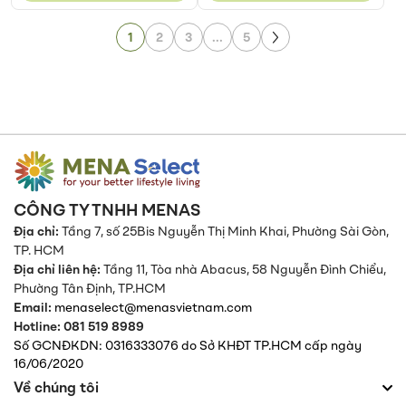
Page
Page
1
2
3
...
5
Page
Next
CÔNG TY TNHH MENAS
Địa chỉ:
Tầng 7, số 25Bis Nguyễn Thị Minh Khai, Phường Sài Gòn,
TP. HCM
Địa chỉ liên hệ:
Tầng 11, Tòa nhà Abacus, 58 Nguyễn Đình Chiểu,
Phường Tân Định,
TP.HCM
Email:
menaselect@menasvietnam.com
Hotline: 081 519 8989
Số GCNĐKDN: 0316333076 do Sở KHĐT TP.HCM cấp ngày
16/06/2020
Về chúng tôi