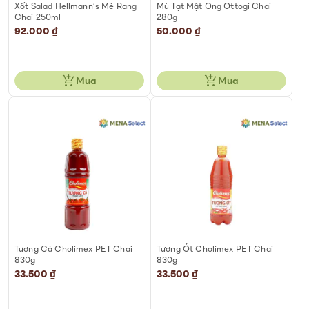
Xốt Salad Hellmann’s Mè Rang
Mù Tạt Mật Ong Ottogi Chai
Chai 250ml
280g
92.000 ₫
50.000 ₫
Mua
Mua
Tương Cà Cholimex PET Chai
Tương Ớt Cholimex PET Chai
830g
830g
33.500 ₫
33.500 ₫