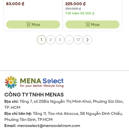
83.000 ₫
Special
225.000 ₫
Price
290.000 ₫
Tiết kiệm 65.000 ₫
Mua
Mua
Page
Page
1
2
3
...
17
Page
Next
CÔNG TY TNHH MENAS
Địa chỉ:
Tầng 7, số 25Bis Nguyễn Thị Minh Khai, Phường Sài Gòn,
TP. HCM
Địa chỉ liên hệ:
Tầng 11, Tòa nhà Abacus, 58 Nguyễn Đình Chiểu,
Phường Tân Định,
TP.HCM
Email:
menaselect@menasvietnam.com