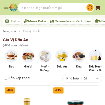
Skip
to
Giỏ 
Content
Ưu đãi
Mena Bébé
Cosmetics & Perfumes
Nấu
Trang chủ
Gia Vị Dầu Ăn
Gia Vị Dầu Ăn
(
404
sản phẩm)
Bột
Gia Vị
Muối -
Dầu Ăn
Đậu
Dầu Hào -
Đường -
Giấm - Bơ
Hạt Nêm -
Sắp xếp theo:
Bột Ngọt
-18%
-27%