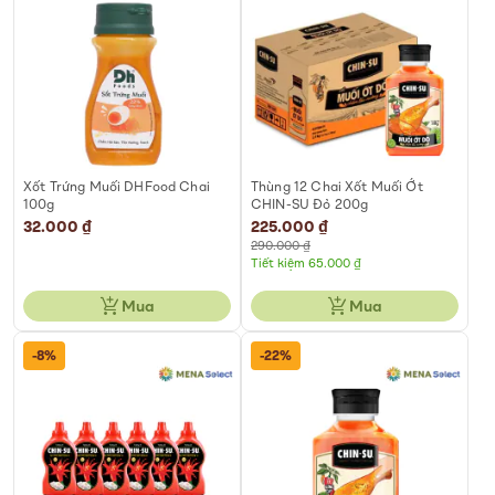
Xốt Trứng Muối DHFood Chai
Thùng 12 Chai Xốt Muối Ớt
100g
CHIN-SU Đỏ 200g
32.000 ₫
Special
225.000 ₫
Price
290.000 ₫
Tiết kiệm 65.000 ₫
Mua
Mua
-8%
-22%