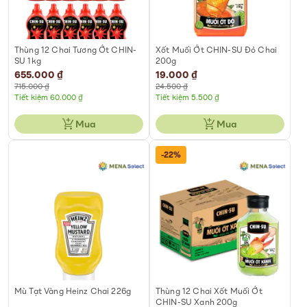
Thùng 12 Chai Tương Ớt CHIN-
Xốt Muối Ớt CHIN-SU Đỏ Chai
SU 1kg
200g
Special
655.000 ₫
Special
19.000 ₫
Price
Price
715.000 ₫
24.500 ₫
Tiết kiệm 60.000 ₫
Tiết kiệm 5.500 ₫
Mua
Mua
-22%
Mù Tạt Vàng Heinz Chai 226g
Thùng 12 Chai Xốt Muối Ớt
CHIN-SU Xanh 200g