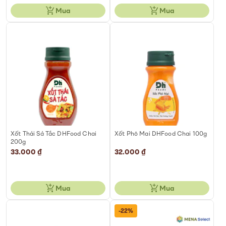
Mua
Mua
Xốt Thái Sả Tắc DHFood Chai
Xốt Phô Mai DHFood Chai 100g
200g
33.000 ₫
32.000 ₫
Mua
Mua
-22%