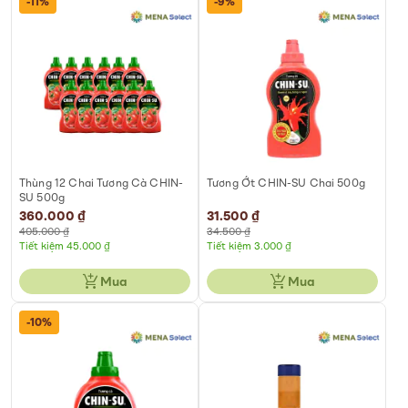
-11%
-9%
Thùng 12 Chai Tương Cà CHIN-
Tương Ớt CHIN-SU Chai 500g
SU 500g
Special
360.000 ₫
Special
31.500 ₫
Price
Price
405.000 ₫
34.500 ₫
Tiết kiệm 45.000 ₫
Tiết kiệm 3.000 ₫
Mua
Mua
-10%