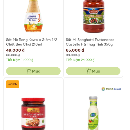
Sốt Mè Rang Kewpie Giảm 1/2
Sốt Mì Spaghetti Puttanesca
Chất Béo Chai 210ml
Castello Hũ Thủy Tinh 350g
Special
49.000 ₫
Special
65.000 ₫
Price
Price
60.000 ₫
89.000 ₫
Tiết kiệm 11.000 ₫
Tiết kiệm 24.000 ₫
Mua
Mua
-23%