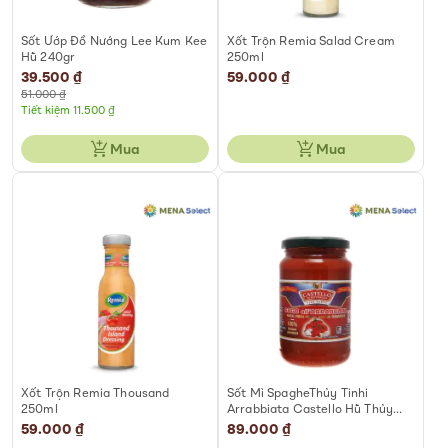
Sốt Ướp Đồ Nướng Lee Kum Kee
Xốt Trộn Remia Salad Cream
Hũ 240gr
250ml
Special
39.500 ₫
59.000 ₫
Price
51.000 ₫
Tiết kiệm 11.500 ₫
Mua
Mua
Xốt Trộn Remia Thousand
Sốt Mì SpagheThủy Tinhi
250ml
Arrabbiata Castello Hũ Thủy
Tinh 350g
59.000 ₫
89.000 ₫