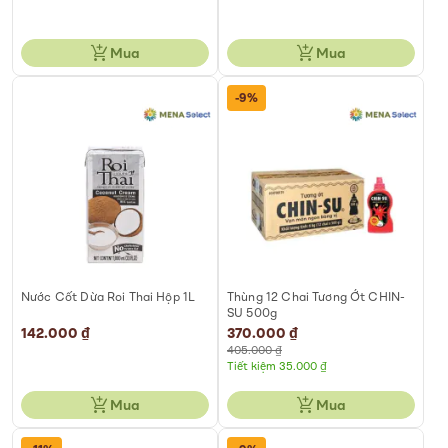
Mua
Mua
-9%
Nước Cốt Dừa Roi Thai Hộp 1L
Thùng 12 Chai Tương Ớt CHIN-
SU 500g
142.000 ₫
Special
370.000 ₫
Price
405.000 ₫
Tiết kiệm 35.000 ₫
Mua
Mua