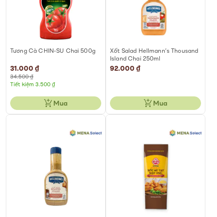
Tương Cà CHIN-SU Chai 500g
Xốt Salad Hellmann’s Thousand
Island Chai 250ml
Special
31.000 ₫
92.000 ₫
Price
34.500 ₫
Tiết kiệm 3.500 ₫
Mua
Mua