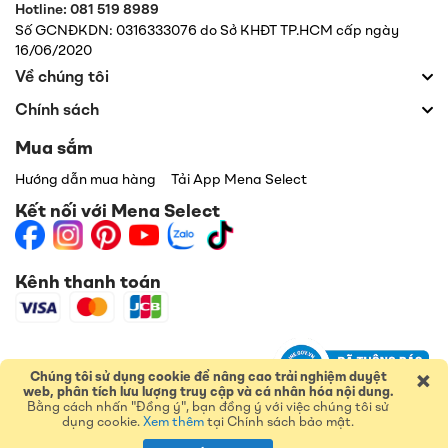
Hotline: 081 519 8989
Số GCNĐKDN: 0316333076 do Sở KHĐT TP.HCM cấp ngày
16/06/2020
Về chúng tôi
Chính sách
Mua sắm
Hướng dẫn mua hàng
Tải App Mena Select
Kết nối với Mena Select
Kênh thanh toán
×
Chúng tôi sử dụng cookie để nâng cao trải nghiệm duyệt
web, phân tích lưu lượng truy cập và cá nhân hóa nội dung.
Bằng cách nhấn "Đồng ý", bạn đồng ý với việc chúng tôi sử
dụng cookie.
Xem thêm
tại Chính sách bảo mật.