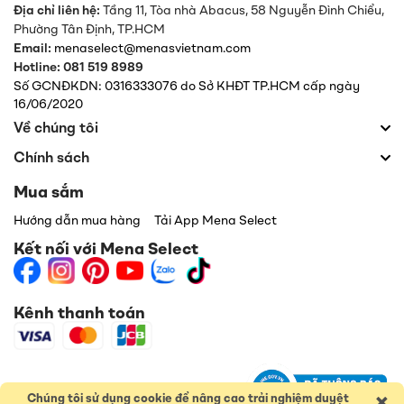
Địa chỉ liên hệ:
Tầng 11, Tòa nhà Abacus, 58 Nguyễn Đình Chiểu,
Phường Tân Định,
TP.HCM
Email:
menaselect@menasvietnam.com
Hotline: 081 519 8989
Số GCNĐKDN: 0316333076 do Sở KHĐT TP.HCM cấp ngày
16/06/2020
Về chúng tôi
Chính sách
Mua sắm
Hướng dẫn mua hàng
Tải App Mena Select
Kết nối với Mena Select
Kênh thanh toán
×
Chúng tôi sử dụng cookie để nâng cao trải nghiệm duyệt