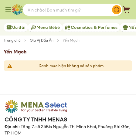
Skip
to
Giỏ 
Content
Ưu đãi
Mena Bébé
Cosmetics & Perfumes
Nấu
Trang chủ
Gia Vị Dầu Ăn
Yến Mạch
Yến Mạch
Danh mục hiện không có sản phẩm
CÔNG TY TNHH MENAS
Địa chỉ:
Tầng 7, số 25Bis Nguyễn Thị Minh Khai, Phường Sài Gòn,
TP. HCM