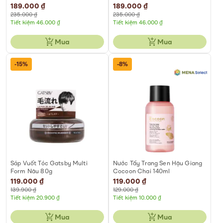
Special
189.000 ₫
Special
189.000 ₫
Price
Price
235.000 ₫
235.000 ₫
Tiết kiệm 46.000 ₫
Tiết kiệm 46.000 ₫
Mua
Mua
-15%
-8%
Sáp Vuốt Tóc Gatsby Multi
Nước Tẩy Trang Sen Hậu Giang
Form Nâu 80g
Cocoon Chai 140ml
Special
119.000 ₫
Special
119.000 ₫
Price
Price
139.900 ₫
129.000 ₫
Tiết kiệm 20.900 ₫
Tiết kiệm 10.000 ₫
Mua
Mua