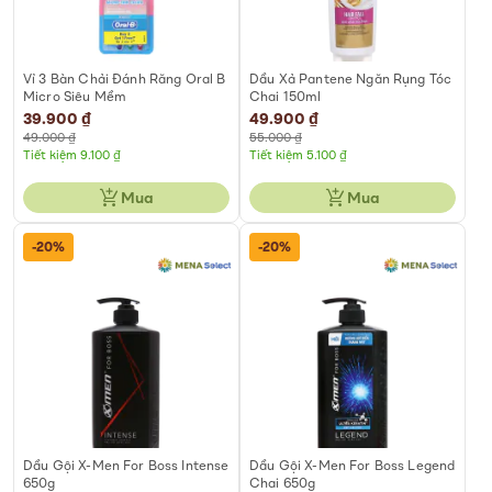
Vỉ 3 Bàn Chải Đánh Răng Oral B
Dầu Xả Pantene Ngăn Rụng Tóc
Micro Siêu Mềm
Chai 150ml
Special
39.900 ₫
Special
49.900 ₫
Price
Price
49.000 ₫
55.000 ₫
Tiết kiệm 9.100 ₫
Tiết kiệm 5.100 ₫
Mua
Mua
-20%
-20%
Dầu Gội X-Men For Boss Intense
Dầu Gội X-Men For Boss Legend
650g
Chai 650g