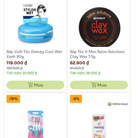
Sáp Vuốt Tóc Gatsby Cool Wet
Sáp Tóc X-Men Salon Solutions
Xanh 80g
Clay Wax 70g
Special
119.000 ₫
Special
62.900 ₫
Price
Price
139.900 ₫
91.900 ₫
Tiết kiệm 20.900 ₫
Tiết kiệm 29.000 ₫
Mua
Mua
-19%
-9%