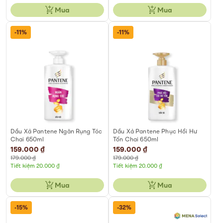
Mua
Mua
-11%
-11%
Dầu Xả Pantene Ngăn Rụng Tóc
Dầu Xả Pantene Phục Hồi Hư
Chai 650ml
Tổn Chai 650ml
Special
159.000 ₫
Special
159.000 ₫
Price
Price
179.000 ₫
179.000 ₫
Tiết kiệm 20.000 ₫
Tiết kiệm 20.000 ₫
Mua
Mua
-15%
-32%