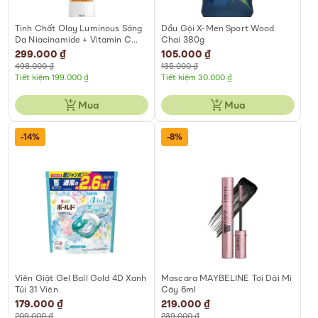
Tinh Chất Olay Luminous Sáng
Dầu Gội X-Men Sport Wood
Da Niacinamide + Vitamin C
Chai 380g
Chai 30ml
Special
299.000 ₫
Special
105.000 ₫
Price
Price
498.000 ₫
135.000 ₫
Tiết kiệm 199.000 ₫
Tiết kiệm 30.000 ₫
Mua
Mua
-14%
-8%
Viên Giặt Gel Ball Gold 4D Xanh
Mascara MAYBELINE Tơi Dài Mi
Túi 31 Viên
Cây 6ml
Special
179.000 ₫
Special
219.000 ₫
Price
Price
209.000 ₫
239.000 ₫