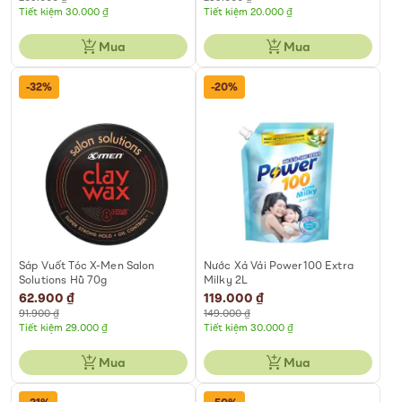
Tiết kiệm 30.000 ₫
Tiết kiệm 20.000 ₫
Mua
Mua
-32%
-20%
Sáp Vuốt Tóc X-Men Salon
Nước Xả Vải Power100 Extra
Solutions Hũ 70g
Milky 2L
Special
62.900 ₫
Special
119.000 ₫
Price
Price
91.900 ₫
149.000 ₫
Tiết kiệm 29.000 ₫
Tiết kiệm 30.000 ₫
Mua
Mua