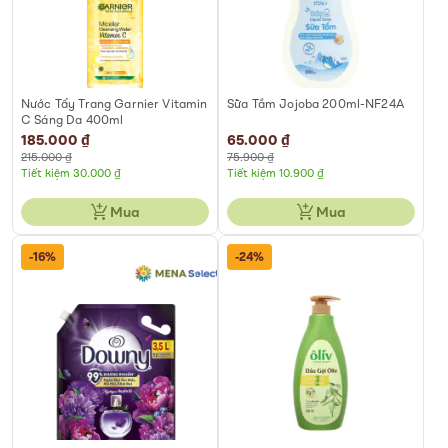
Nước Tẩy Trang Garnier Vitamin
Sữa Tắm Jojoba 200ml-NF24A
C Sáng Da 400ml
Special
185.000 ₫
Special
65.000 ₫
Price
Price
215.000 ₫
75.900 ₫
Tiết kiệm 30.000 ₫
Tiết kiệm 10.900 ₫
Mua
Mua
-16%
-24%