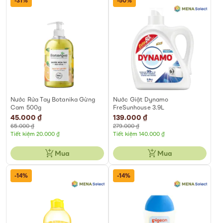
-31%
-50%
Nước Rửa Tay Botanika Gừng
Nước Giặt Dynamo
Cam 500g
FreSunhouse 3.9L
Special
45.000 ₫
Special
139.000 ₫
Price
Price
65.000 ₫
279.000 ₫
Tiết kiệm 20.000 ₫
Tiết kiệm 140.000 ₫
Mua
Mua
-14%
-14%