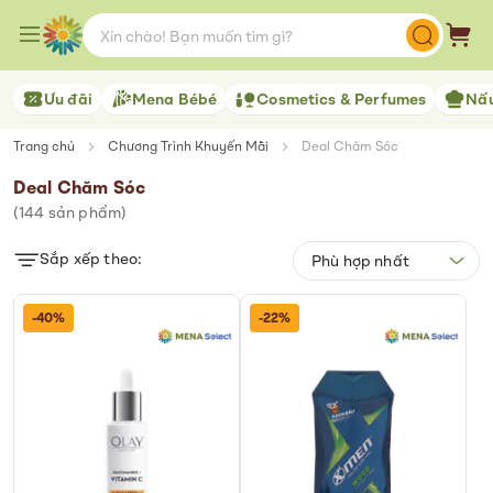
Skip
to
Giỏ 
Content
Ưu đãi
Mena Bébé
Cosmetics & Perfumes
Nấu
Trang chủ
Chương Trình Khuyến Mãi
Deal Chăm Sóc
Deal Chăm Sóc
(
144
sản phẩm)
Sắp xếp theo:
-40%
-22%