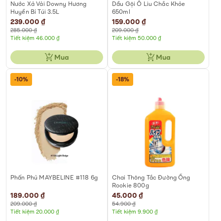
Nước Xả Vải Downy Hương
Dầu Gội Ô Liu Chắc Khỏe
Huyền Bí Túi 3.5L
650ml
Special
239.000 ₫
Special
159.000 ₫
Price
Price
285.000 ₫
209.000 ₫
Tiết kiệm 46.000 ₫
Tiết kiệm 50.000 ₫
Mua
Mua
-10%
-18%
Phấn Phủ MAYBELINE #118 6g
Chai Thông Tắc Đường Ống
Rookie 800g
Special
189.000 ₫
Special
45.000 ₫
Price
Price
209.000 ₫
54.900 ₫
Tiết kiệm 20.000 ₫
Tiết kiệm 9.900 ₫