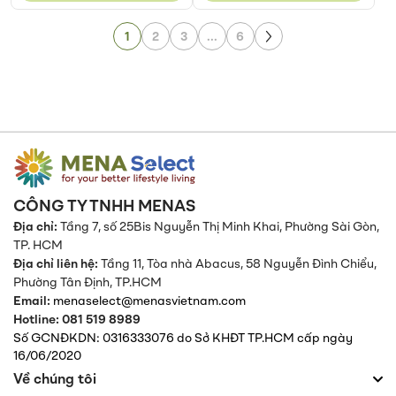
Page
Page
1
2
3
...
6
Page
Next
CÔNG TY TNHH MENAS
Địa chỉ:
Tầng 7, số 25Bis Nguyễn Thị Minh Khai, Phường Sài Gòn,
TP. HCM
Địa chỉ liên hệ:
Tầng 11, Tòa nhà Abacus, 58 Nguyễn Đình Chiểu,
Phường Tân Định,
TP.HCM
Email:
menaselect@menasvietnam.com
Hotline: 081 519 8989
Số GCNĐKDN: 0316333076 do Sở KHĐT TP.HCM cấp ngày
16/06/2020
Về chúng tôi