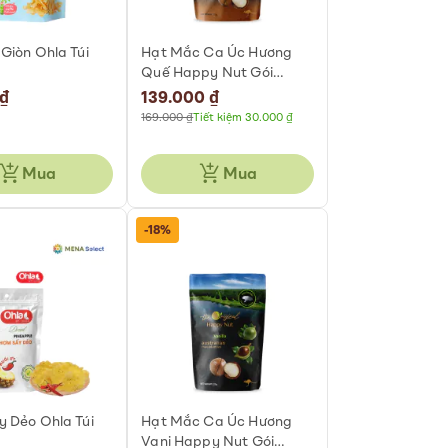
Giòn Ohla Túi
Hạt Mắc Ca Úc Hương
Quế Happy Nut Gói
225gr
 ₫
Special
139.000 ₫
Price
169.000 ₫
Tiết kiệm 30.000 ₫
Mua
Mua
-18%
 Dẻo Ohla Túi
Hạt Mắc Ca Úc Hương
Vani Happy Nut Gói