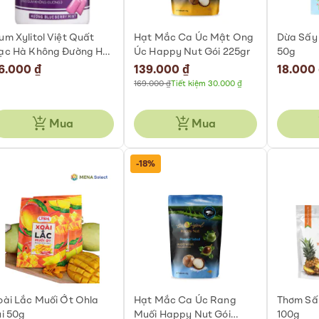
um Xylitol Việt Quất
Hạt Mắc Ca Úc Mật Ong
Dừa Sấy 
ạc Hà Không Đường Hũ
Úc Happy Nut Gói 225gr
50g
30.5g
6.000 ₫
Special
139.000 ₫
18.000
Price
169.000 ₫
Tiết kiệm 30.000 ₫
Mua
Mua
-18%
oài Lắc Muối Ớt Ohla
Hạt Mắc Ca Úc Rang
Thơm Sấy
úi 50g
Muối Happy Nut Gói
100g