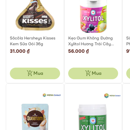
Sôcôla Hersheys Kisses
Kẹo Gum Không Đường
S
Kem Sữa Gói 36g
Xylitol Hương Trái Cây
P
Hỗn Hợp Hũ 130,5g
Đ
31.000 ₫
56.000 ₫
9
Đ
Mua
Mua