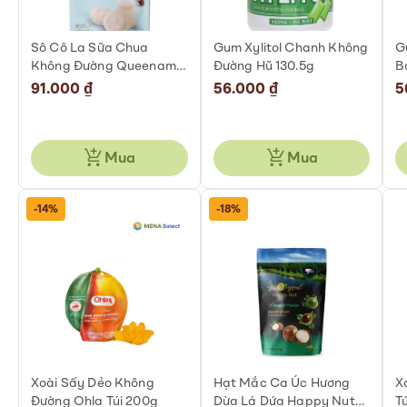
Sô Cô La Sữa Chua
Gum Xylitol Chanh Không
G
Không Đường Queenam
Đường Hũ 130.5g
B
Túi 75g
1
91.000 ₫
56.000 ₫
5
Mua
Mua
-14%
-18%
Xoài Sấy Dẻo Không
Hạt Mắc Ca Úc Hương
X
Đường Ohla Túi 200g
Dừa Lá Dứa Happy Nut
T