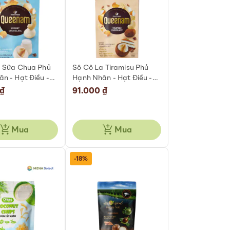
a Sữa Chua Phủ
Sô Cô La Tiramisu Phủ
n - Hạt Điều -
Hạnh Nhân - Hạt Điều -
Không Đường
Mắc Ca Không Đường
 ₫
91.000 ₫
 Túi 75g
Queenam Túi 75g
Mua
Mua
-18%