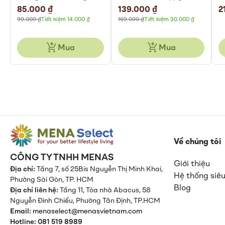
Gói 225gr
Special
85.000 ₫
Special
139.000 ₫
2
Price
Price
99.000 ₫
Tiết kiệm 14.000 ₫
169.000 ₫
Tiết kiệm 30.000 ₫
Mua
Mua
Về chúng tôi
CÔNG TY TNHH MENAS
Giới thiệu
Địa chỉ:
Tầng 7, số 25Bis Nguyễn Thị Minh Khai,
Hệ thống siêu
Phường Sài Gòn, TP. HCM
Blog
Địa chỉ liên hệ:
Tầng 11, Tòa nhà Abacus, 58
Nguyễn Đình Chiểu,
Phường Tân Định,
TP.HCM
Email:
menaselect@menasvietnam.com
Hotline: 081 519 8989