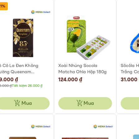
21%
ô Cô La Đen Không
Xoài Nhúng Socola
Sôcôla H
ường Queenam
Matcha Ohla Hộp 180g
Trắng C
ymphony 85% Thanh
36g
ecial
9.000 ₫
124.000 ₫
31.000
0g
ice
5.000 ₫
Tiết kiệm 26.000 ₫
Mua
Mua