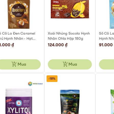
ô Cô La Đen Caramel
Xoài Nhúng Socola Hạnh
Sô Cô L
hủ Hạnh Nhân - Hạt
Nhân Ohla Hộp 180g
Hạnh Nhâ
iều - Mắc Ca Không
Mắc Ca 
1.000 ₫
124.000 ₫
91.000
ường Queenam Túi 75g
Queenam
Mua
Mua
-18%