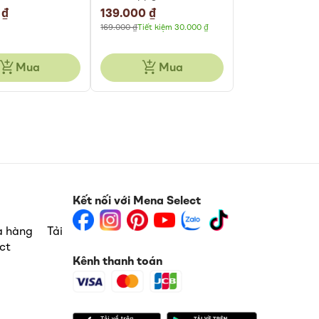
225gr
 ₫
Special
139.000 ₫
Price
169.000 ₫
Tiết kiệm 30.000 ₫
Mua
Mua
Kết nối với Mena Select
ua hàng
Tải
ct
Kênh thanh toán