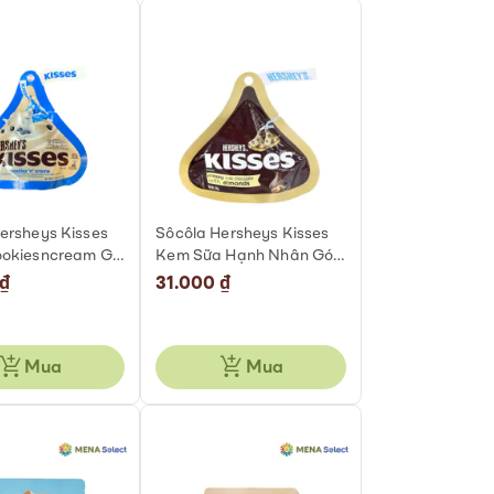
ersheys Kisses
Sôcôla Hersheys Kisses
ookiesncream Gói
Kem Sữa Hạnh Nhân Gói
36g
 ₫
31.000 ₫
Mua
Mua