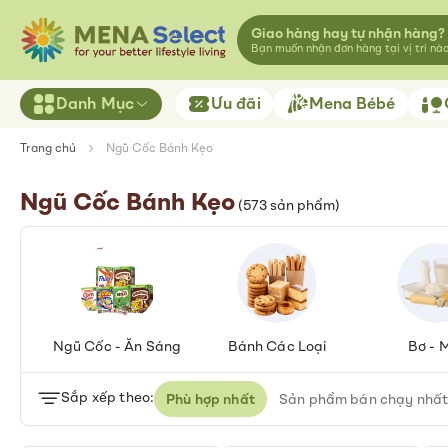
Giao hàng hay tự nhận hàng?
Bạn muốn nhận đơn hàng tại vị trí nà
Danh Mục
Ưu đãi
Mena Bébé
Trang chủ
Ngũ Cốc Bánh Kẹo
Ngũ Cốc Bánh Kẹo
(
573
sản phẩm)
Ngũ Cốc - Ăn Sáng
Bánh Các Loại
Bơ - 
Sắp xếp theo:
Phù hợp nhất
Sản phẩm bán chạy nhấ