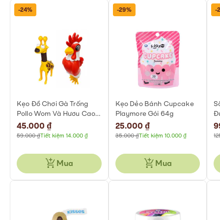
-24%
-29%
-
Kẹo Đồ Chơi Gà Trống
Kẹo Dẻo Bánh Cupcake
S
Pollo Wom Và Hươu Cao
Playmore Gói 64g
Đ
Cổ Wom 5g
S
Special
45.000 ₫
Special
25.000 ₫
Sp
9
8
Price
Price
Pr
59.000 ₫
Tiết kiệm 14.000 ₫
35.000 ₫
Tiết kiệm 10.000 ₫
12
Mua
Mua