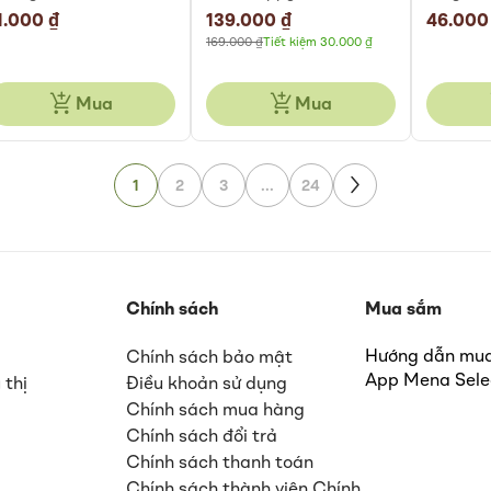
225gr
1.000 ₫
Special
139.000 ₫
46.000
Price
169.000 ₫
Tiết kiệm 30.000 ₫
Mua
Mua
Page
Page
1
2
3
...
24
Page
Next
Chính sách
Mua sắm
Hướng dẫn m
Chính sách bảo mật
App Mena Sele
 thị
Điều khoản sử dụng
Chính sách mua hàng
Chính sách đổi trả
Chính sách thanh toán
Chính sách thành viên
Chính