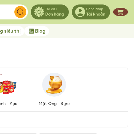
Tra cứu
Đăng nhập
Đơn hàng
Tài khoản
Giỏ hà
 siêu thị
Blog
nh - Kẹo
Mật Ong - Syro