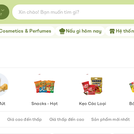
o?
Cosmetics & Perfumes
Nấu gì hôm nay
Hệ thống
Mứt
Snacks - Hạt
Kẹo Các Loại
Bá
t
Giá cao đến thấp
Giá thấp đến cao
Sản phẩm mới nhất