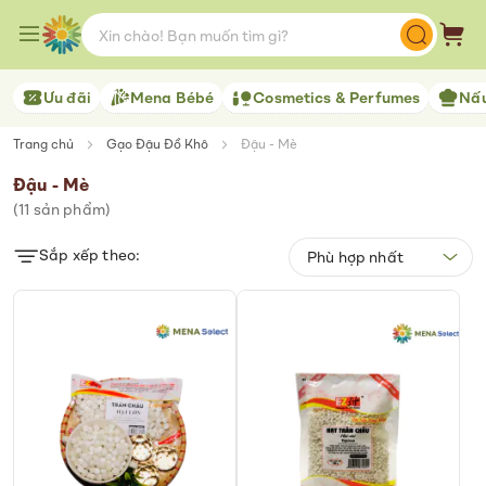
Skip
to
Giỏ 
Content
Ưu đãi
Mena Bébé
Cosmetics & Perfumes
Nấu
Trang chủ
Gạo Đậu Đồ Khô
Đậu - Mè
Đậu - Mè
(
11
sản phẩm)
Sắp xếp theo: