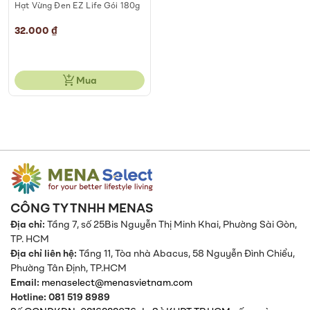
Hạt Vừng Đen EZ Life Gói 180g
32.000 ₫
Mua
CÔNG TY TNHH MENAS
Địa chỉ:
Tầng 7, số 25Bis Nguyễn Thị Minh Khai, Phường Sài Gòn,
TP. HCM
Địa chỉ liên hệ:
Tầng 11, Tòa nhà Abacus, 58 Nguyễn Đình Chiểu,
Phường Tân Định,
TP.HCM
Email:
menaselect@menasvietnam.com
Hotline: 081 519 8989