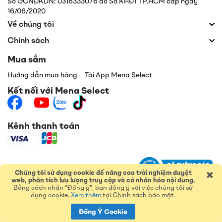
Số GCNĐKDN: 0316333076 do Sở KHĐT TP.HCM cấp ngày
16/06/2020
Về chúng tôi
Chính sách
Mua sắm
Hướng dẫn mua hàng
Tải App Mena Select
Kết nối với Mena Select
Kênh thanh toán
×
Chúng tôi sử dụng cookie để nâng cao trải nghiệm duyệt
web, phân tích lưu lượng truy cập và cá nhân hóa nội dung.
Bằng cách nhấn "Đồng ý", bạn đồng ý với việc chúng tôi sử
dụng cookie.
Xem thêm
tại Chính sách bảo mật.
© 2026 Menas Group
Đồng Ý Cookie