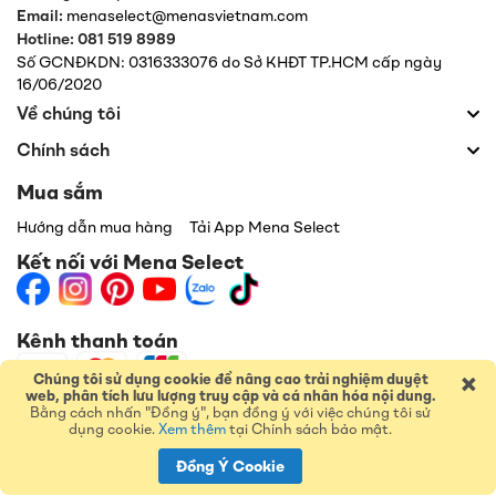
Email:
menaselect@menasvietnam.com
Hotline: 081 519 8989
Số GCNĐKDN: 0316333076 do Sở KHĐT TP.HCM cấp ngày
16/06/2020
Về chúng tôi
Chính sách
Mua sắm
Hướng dẫn mua hàng
Tải App Mena Select
Kết nối với Mena Select
Kênh thanh toán
×
Chúng tôi sử dụng cookie để nâng cao trải nghiệm duyệt
web, phân tích lưu lượng truy cập và cá nhân hóa nội dung.
Bằng cách nhấn "Đồng ý", bạn đồng ý với việc chúng tôi sử
dụng cookie.
Xem thêm
tại Chính sách bảo mật.
Đồng Ý Cookie