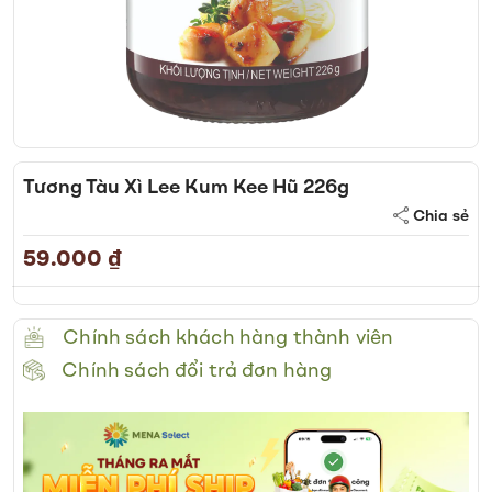
Skip
to
Tương Tàu Xì Lee Kum Kee Hũ 226g
the
Chia sẻ
beginning
of
59.000 ₫
the
images
gallery
Chính sách khách hàng thành viên
Chính sách đổi trả đơn hàng