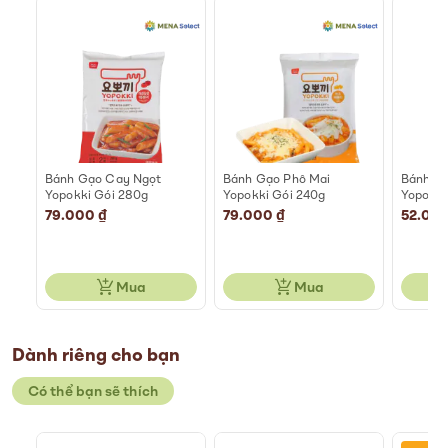
Bánh Gạo Cay Ngọt
Bánh Gạo Phô Mai
Bánh Gạ
ói
Yopokki Gói 280g
Yopokki Gói 240g
Yopokki
79.000 ₫
79.000 ₫
52.000
Mua
Mua
Dành riêng cho bạn
Có thể bạn sẽ thích