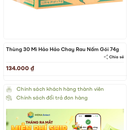
Skip
to
Thùng 30 Mì Hảo Hảo Chay Rau Nấm Gói 74g
the
Chia sẻ
beginning
of
134.000 ₫
the
images
gallery
Chính sách khách hàng thành viên
Chính sách đổi trả đơn hàng