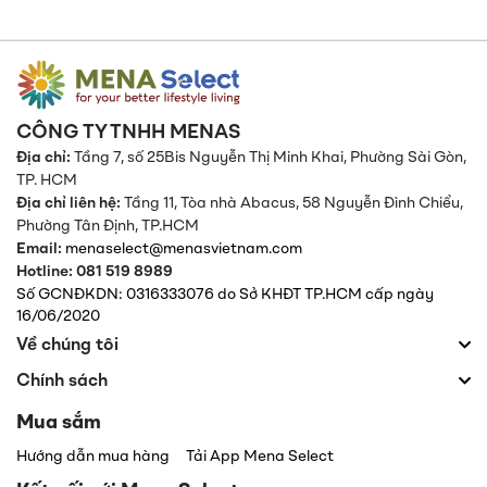
CÔNG TY TNHH MENAS
Địa chỉ:
Tầng 7, số 25Bis Nguyễn Thị Minh Khai, Phường Sài Gòn,
TP. HCM
Địa chỉ liên hệ:
Tầng 11, Tòa nhà Abacus, 58 Nguyễn Đình Chiểu,
Phường Tân Định,
TP.HCM
Email:
menaselect@menasvietnam.com
Hotline: 081 519 8989
Số GCNĐKDN: 0316333076 do Sở KHĐT TP.HCM cấp ngày
16/06/2020
Về chúng tôi
Chính sách
Mua sắm
Hướng dẫn mua hàng
Tải App Mena Select