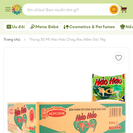
Skip
to
Giỏ 
Content
Ưu đãi
Mena Bébé
Cosmetics & Perfumes
Nấu
Trang chủ
Thùng 30 Mì Hảo Hảo Chay Rau Nấm Gói 74g
Skip
to
the
end
of
the
images
gallery