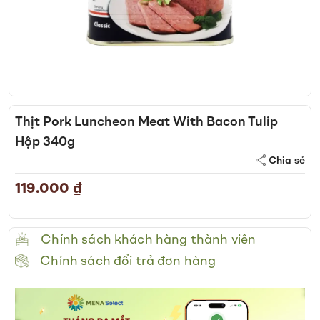
Skip
to
Thịt Pork Luncheon Meat With Bacon Tulip
the
Hộp 340g
beginning
of
Chia sẻ
the
119.000 ₫
images
gallery
Chính sách khách hàng thành viên
Chính sách đổi trả đơn hàng