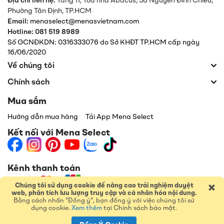
Địa chỉ liên hệ:
Tầng 11, Tòa nhà Abacus, 58 Nguyễn Đình Chiểu,
Phường Tân Định,
TP.HCM
Email:
menaselect@menasvietnam.com
Hotline: 081 519 8989
Số GCNĐKDN: 0316333076 do Sở KHĐT TP.HCM cấp ngày
16/06/2020
Về chúng tôi
Chính sách
Mua sắm
Hướng dẫn mua hàng
Tải App Mena Select
Kết nối với Mena Select
Kênh thanh toán
×
Chúng tôi sử dụng cookie để nâng cao trải nghiệm duyệt
web, phân tích lưu lượng truy cập và cá nhân hóa nội dung.
Bằng cách nhấn "Đồng ý", bạn đồng ý với việc chúng tôi sử
dụng cookie.
Xem thêm
tại Chính sách bảo mật.