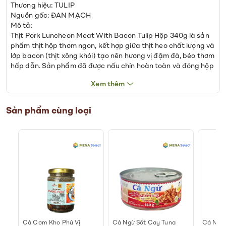
Thương hiệu: TULIP
Nguồn gốc: ĐAN MẠCH
Mô tả:
Thịt Pork Luncheon Meat With Bacon Tulip Hộp 340g là sản
phẩm thịt hộp thơm ngon, kết hợp giữa thịt heo chất lượng và
lớp bacon (thịt xông khói) tạo nên hương vị đậm đà, béo thơm
hấp dẫn. Sản phẩm đã được nấu chín hoàn toàn và đóng hộp
kín, giúp bạn sử dụng ngay sau khi mở mà không cần chế
Xem thêm
biến phức tạp.
Sự kết hợp giữa thịt heo và bacon mang đến vị mặn nhẹ hài
Sản phẩm cùng loại
hòa, mùi khói hấp dẫn và kết cấu mềm ẩm, phù hợp với nhiều
cách thưởng thức khác nhau. Bạn có thể dùng trực tiếp kèm
bánh mì, cơm nóng, hoặc chế biến thành các món ăn phong
phú như:
• Sandwich, bánh mì kẹp, bagel
• Cơm chiên, mì xào, pasta
• Thêm vào salad, trứng ốp la, khoai tây chiên
• Ăn kèm BBQ, pizza, burrito
Hộp 340g dung tích lớn, phù hợp cho bữa trưa văn phòng,
bữa tối nhanh tại nhà hoặc mang theo khi đi dã ngoại, picnic.
nh
Cá Cơm Kho Phú Vị
Cá Ngừ Sốt Cay Tuna
Cá Ngừ