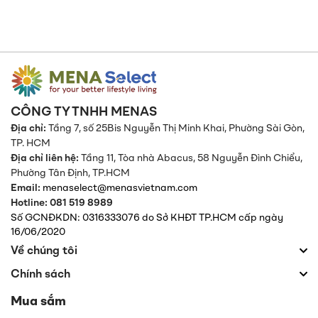
CÔNG TY TNHH MENAS
Địa chỉ:
Tầng 7, số 25Bis Nguyễn Thị Minh Khai, Phường Sài Gòn,
TP. HCM
Địa chỉ liên hệ:
Tầng 11, Tòa nhà Abacus, 58 Nguyễn Đình Chiểu,
Phường Tân Định,
TP.HCM
Email:
menaselect@menasvietnam.com
Hotline: 081 519 8989
Số GCNĐKDN: 0316333076 do Sở KHĐT TP.HCM cấp ngày
16/06/2020
Về chúng tôi
Chính sách
Mua sắm