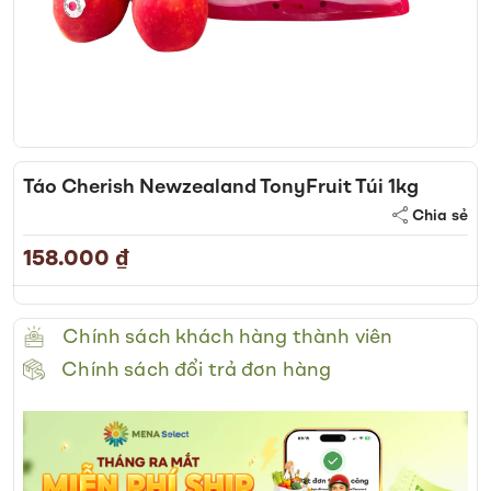
Skip
to
Táo Cherish Newzealand TonyFruit Túi 1kg
the
Chia sẻ
beginning
of
158.000 ₫
the
images
gallery
Chính sách khách hàng thành viên
Chính sách đổi trả đơn hàng