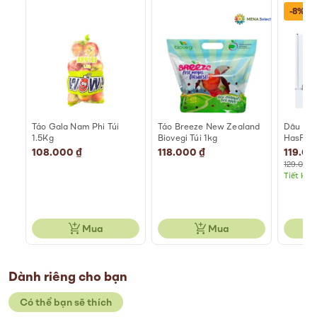
-8%
and
Táo Gala Nam Phi Túi
Táo Breeze New Zealand
Dâu Tây
1.5Kg
Biovegi Túi 1kg
HasFar
108.000 ₫
118.000 ₫
Special
119.00
Price
129.000 
Tiết kiệ
Mua
Mua
Dành riêng cho bạn
Có thể bạn sẽ thích