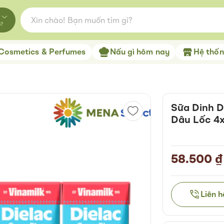
o?
Cosmetics & Perfumes
Nấu gì hôm nay
Hệ thống
Sữa Dinh D
Dâu Lốc 4
58.500 ₫
Liên 