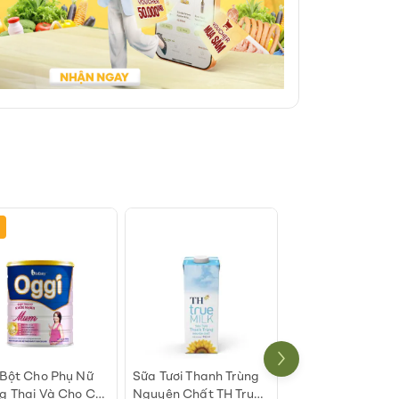
Bột Cho Phụ Nữ
Sữa Tươi Thanh Trùng
Sữa Đặc Có Đườn
 Thai Và Cho Con
Nguyên Chất TH True
Ông Thọ Chữ Xan