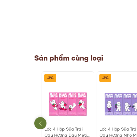
of
the
images
gallery
Sản phẩm cùng loại
-3%
-3%
ươi Tiệt Trùng Vị
Lốc 4 Hộp Sữa Trái
Lốc 4 Hộp Sữa Trá
iên TH True Milk
Cây Hương Dâu Metis
Cây Hương Nho M