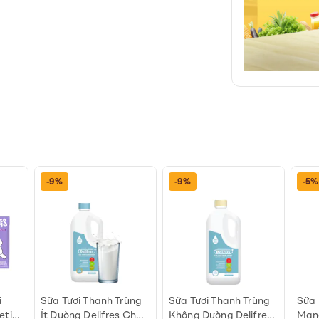
-9%
-9%
-5%
i
Sữa Tươi Thanh Trùng
Sữa Tươi Thanh Trùng
Sữa 
etis
Ít Đường Delifres Chai
Không Đường Delifres
Mang