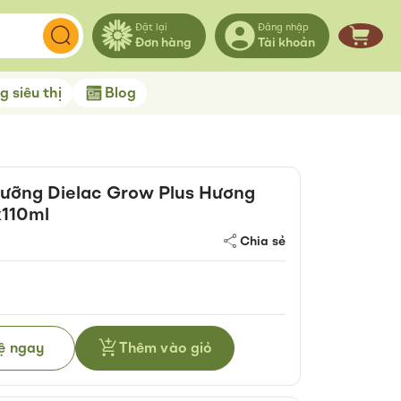
Đặt lại
Đăng nhập
Đơn hàng
Tài khoản
Giỏ hà
 siêu thị
Blog
ưỡng Dielac Grow Plus Hương
x110ml
Chia sẻ
hệ ngay
Thêm vào giỏ