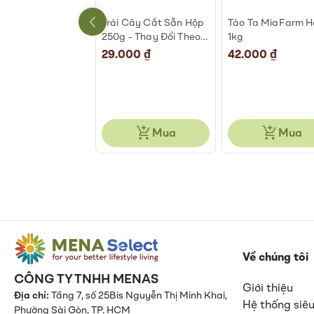
An Phước 500-
Trái Cây Cắt Sẵn Hộp
Táo Ta MiaFarm 
g
250g - Thay Đổi Theo
1kg
Ngày
000 ₫
29.000 ₫
42.000 ₫
Mua
Mua
Mua
Về chúng tôi
CÔNG TY TNHH MENAS
Giới thiệu
Địa chỉ:
Tầng 7, số 25Bis Nguyễn Thị Minh Khai,
Hệ thống siêu
Phường Sài Gòn, TP. HCM