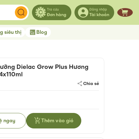
Tra cứu
Đăng nhập
Đơn hàng
Tài khoản
Giỏ hà
 siêu thị
Blog
ưỡng Dielac Grow Plus Hương
4x110ml
Chia sẻ
hệ ngay
Thêm vào giỏ