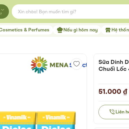
o?
Cosmetics & Perfumes
Nấu gì hôm nay
Hệ thống
Sữa Dinh D
Chuối Lốc 
51.000 ₫
Liên 