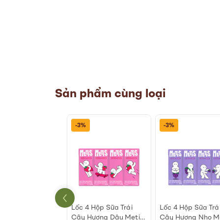
of
the
images
gallery
Sản phẩm cùng loại
-3%
-3%
ươi Tiệt Trùng Vị
Lốc 4 Hộp Sữa Trái
Lốc 4 Hộp Sữa Trá
iên TH True Milk
Cây Hương Dâu Metis
Cây Hương Nho M