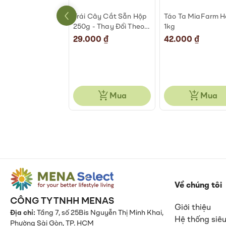
An Phước 500-
Trái Cây Cắt Sẵn Hộp
Táo Ta MiaFarm 
g
250g - Thay Đổi Theo
1kg
Ngày
000 ₫
29.000 ₫
42.000 ₫
Mua
Mua
Mua
Về chúng tôi
CÔNG TY TNHH MENAS
Giới thiệu
Địa chỉ:
Tầng 7, số 25Bis Nguyễn Thị Minh Khai,
Hệ thống siêu
Phường Sài Gòn, TP. HCM