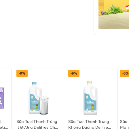
-9%
-9%
-5%
i
Sữa Tươi Thanh Trùng
Sữa Tươi Thanh Trùng
Sữa 
etis
Ít Đường Delifres Chai
Không Đường Delifres
Mang