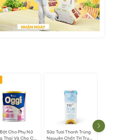
-7%
Bột Cho Phụ Nữ
Sữa Tươi Thanh Trùng
Sữa Đặc Có Đườn
 Thai Và Cho Con
Nguyên Chất TH True
Ông Thọ Chữ Xan