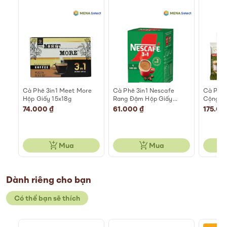
r
Cà Phê 3in1 Meet More
Cà Phê 3in1 Nescafe
Cà Phê 
Hộp Giấy 15x18g
Rang Đậm Hộp Giấy
Cộng G
18x16g
74.000 ₫
61.000 ₫
175.00
Mua
Mua
Dành riêng cho bạn
Có thể bạn sẽ thích