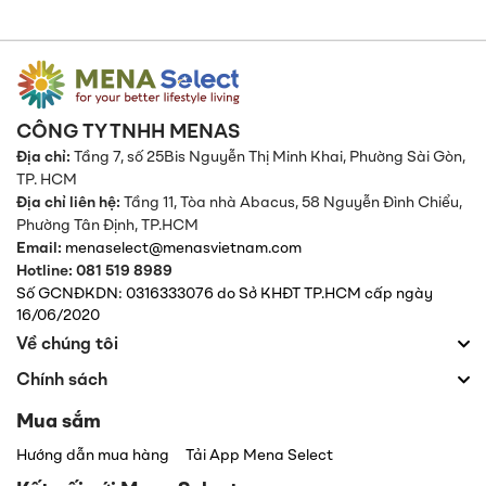
CÔNG TY TNHH MENAS
Địa chỉ:
Tầng 7, số 25Bis Nguyễn Thị Minh Khai, Phường Sài Gòn,
TP. HCM
Địa chỉ liên hệ:
Tầng 11, Tòa nhà Abacus, 58 Nguyễn Đình Chiểu,
Phường Tân Định,
TP.HCM
Email:
menaselect@menasvietnam.com
Hotline: 081 519 8989
Số GCNĐKDN: 0316333076 do Sở KHĐT TP.HCM cấp ngày
16/06/2020
Về chúng tôi
Chính sách
Mua sắm
Hướng dẫn mua hàng
Tải App Mena Select