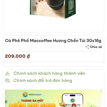
Skip
to
Cà Phê Phố Maccoffee Hương Chồn Túi 30x16g
the
Chia sẻ
beginning
of
209.000 ₫
the
images
gallery
Chính sách khách hàng thành viên
Chính sách đổi trả đơn hàng