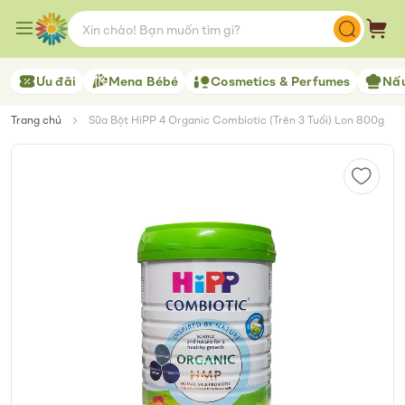
Skip
to
Giỏ 
Content
Ưu đãi
Mena Bébé
Cosmetics & Perfumes
Nấu
Trang chủ
Sữa Bột HiPP 4 Organic Combiotic (Trên 3 Tuổi) Lon 800g
Skip
to
the
end
of
the
images
gallery