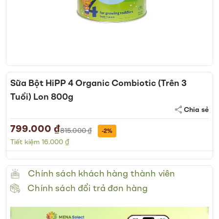
Skip
to
Sữa Bột HiPP 4 Organic Combiotic (Trên 3
the
Tuổi) Lon 800g
beginning
of
Chia sẻ
the
799.000 ₫
Special
images
815.000 ₫
-2%
Price
gallery
Tiết kiệm 16.000 ₫
Chính sách khách hàng thành viên
Chính sách đổi trả đơn hàng