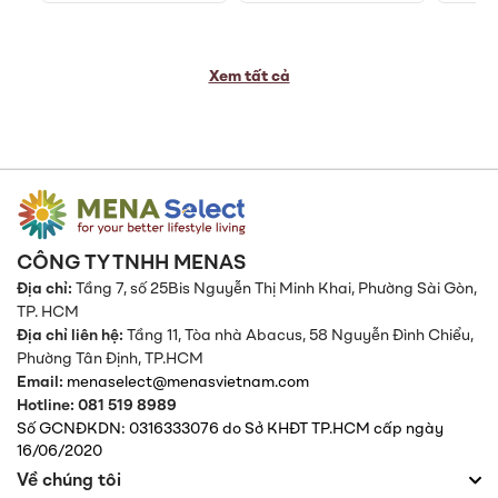
Xem tất cả
CÔNG TY TNHH MENAS
Địa chỉ:
Tầng 7, số 25Bis Nguyễn Thị Minh Khai, Phường Sài Gòn,
TP. HCM
Địa chỉ liên hệ:
Tầng 11, Tòa nhà Abacus, 58 Nguyễn Đình Chiểu,
Phường Tân Định,
TP.HCM
Email:
menaselect@menasvietnam.com
Hotline: 081 519 8989
Số GCNĐKDN: 0316333076 do Sở KHĐT TP.HCM cấp ngày
16/06/2020
Về chúng tôi