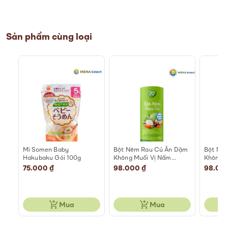
Sản phẩm cùng loại
Mì Somen Baby
Bột Nêm Rau Củ Ăn Dặm
Bột Nê
ắng
Hakubaku Gói 100g
Không Muối Vị Nấm
Không M
Hương Mămmy Hũ 85g
Mămmy 
75.000 ₫
98.000 ₫
98.00
Mua
Mua