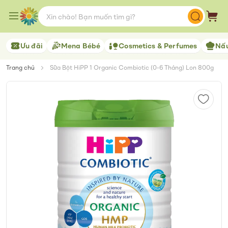
Skip
to
Giỏ 
Content
Ưu đãi
Mena Bébé
Cosmetics & Perfumes
Nấu
Trang chủ
Sữa Bột HiPP 1 Organic Combiotic (0-6 Tháng) Lon 800g
Skip
to
the
end
of
the
images
gallery