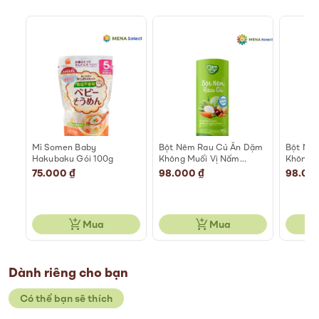
Mì Somen Baby
Bột Nêm Rau Củ Ăn Dặm
Bột Nê
ắng
Hakubaku Gói 100g
Không Muối Vị Nấm
Không M
Hương Mămmy Hũ 85g
Mămmy 
75.000 ₫
98.000 ₫
98.00
Mua
Mua
Dành riêng cho bạn
Có thể bạn sẽ thích