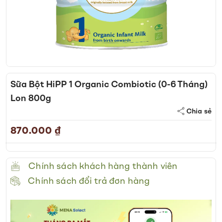
Skip
to
Sữa Bột HiPP 1 Organic Combiotic (0-6 Tháng)
the
Lon 800g
beginning
of
Chia sẻ
the
870.000 ₫
images
gallery
Chính sách khách hàng thành viên
Chính sách đổi trả đơn hàng