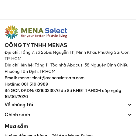
CÔNG TY TNHH MENAS
Địa chỉ:
Tầng 7, số 25Bis Nguyễn Thị Minh Khai, Phường Sài Gòn,
TP. HCM
Địa chỉ liên hệ:
Tầng 11, Tòa nhà Abacus, 58 Nguyễn Đình Chiểu,
Phường Tân Định,
TP.HCM
Email:
menaselect@menasvietnam.com
Hotline: 081 519 8989
Số GCNĐKDN: 0316333076 do Sở KHĐT TP.HCM cấp ngày
16/06/2020
Về chúng tôi
Chính sách
Mua sắm
Hướng dẫn mua hàng
Tải App Mena Select