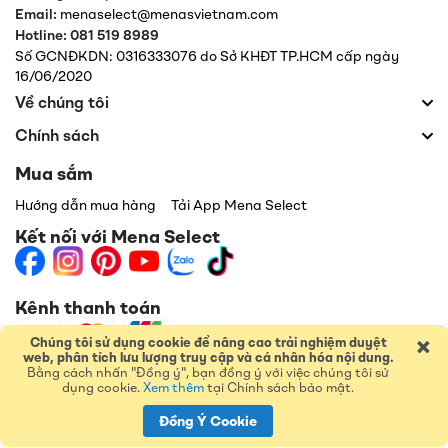
Email:
menaselect@menasvietnam.com
Hotline: 081 519 8989
Số GCNĐKDN: 0316333076 do Sở KHĐT TP.HCM cấp ngày
16/06/2020
Về chúng tôi
Chính sách
Mua sắm
Hướng dẫn mua hàng
Tải App Mena Select
Kết nối với Mena Select
Kênh thanh toán
×
Chúng tôi sử dụng cookie để nâng cao trải nghiệm duyệt
web, phân tích lưu lượng truy cập và cá nhân hóa nội dung.
Bằng cách nhấn "Đồng ý", bạn đồng ý với việc chúng tôi sử
dụng cookie.
Xem thêm
tại Chính sách bảo mật.
Đồng Ý Cookie