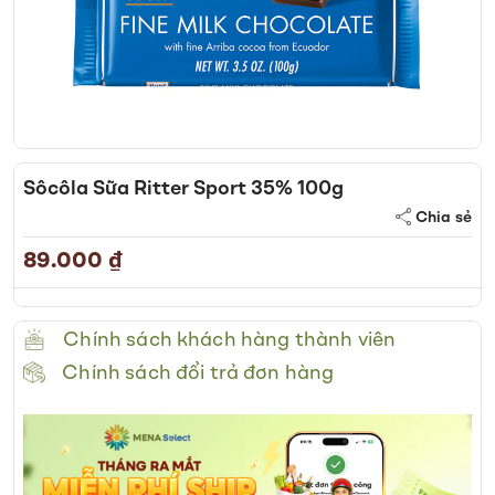
Skip
to
Sôcôla Sữa Ritter Sport 35% 100g
the
Chia sẻ
beginning
of
89.000 ₫
the
images
gallery
Chính sách khách hàng thành viên
Chính sách đổi trả đơn hàng