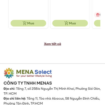
Quà
Mua
Mua
Xem tất cả
CÔNG TY TNHH MENAS
Địa chỉ:
Tầng 7, số 25Bis Nguyễn Thị Minh Khai, Phường Sài Gòn,
TP. HCM
Địa chỉ liên hệ:
Tầng 11, Tòa nhà Abacus, 58 Nguyễn Đình Chiểu,
Phường Tân Định,
TP.HCM