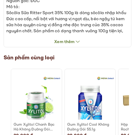
Nguồn gốc: ĐỨC
Mô tả:
Sôcôla Sữa Ritter Sport 35% 100g là dòng sôcôla nhập khẩu
Đức cao cấp, nổi bật với hương vị ngọt dịu, béo ngậy từ kem
sữa hòa quyện cùng vị đắng nhẹ đặc trưng của 35% cacao
nguyên chất. Sản phẩm có dạng thanh vuông 100g tiện lợi,
nguyên liệu tự nhiên, mang đến trải nghiệm hương vị đậm đà,
Xem thêm
hảo hạng. Quy cách tham khảo: 100g. Giữ lạnh liên tục để
đảm bảo chất lượng.
Sản phẩm cùng loại
*Lưu ý: Giá đã bao gồm VAT và không bao gồm phí vận
chuyển
Gum Xylitol Chanh Bạc
Gum Xylitol Cool Không
Hộp Sôc
ao
Hà Không Đường Gói
Đường Gói 55.1g
Rocher 
55.1g