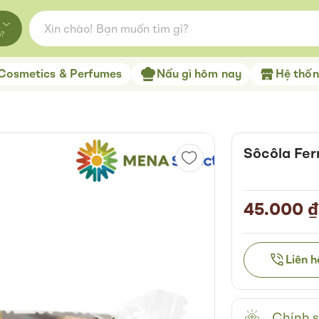
o?
Cosmetics & Perfumes
Nấu gì hôm nay
Hệ thống
Sôcôla Fer
45.000 ₫
Liên 
Chính s