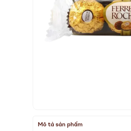
Skip
to
Mô tả sản phẩm
the
beginning