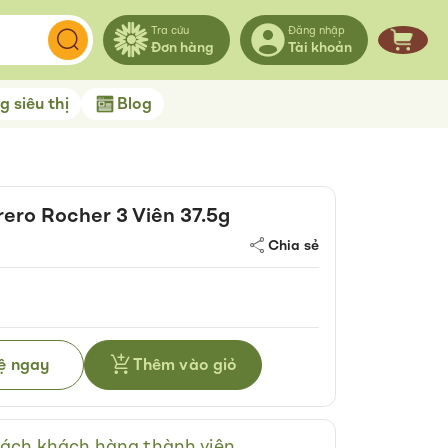
Tra cứu
Đăng nhập
Đơn hàng
Tài khoản
Giỏ hà
 siêu thị
Blog
rero Rocher 3 Viên 37.5g
Chia sẻ
hệ ngay
Thêm vào giỏ
ách khách hàng thành viên