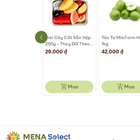
An Phước 500-
Trái Cây Cắt Sẵn Hộp
Táo Ta MiaFarm 
g
250g - Thay Đổi Theo
1kg
Ngày
000 ₫
29.000 ₫
42.000 ₫
Mua
Mua
Mua