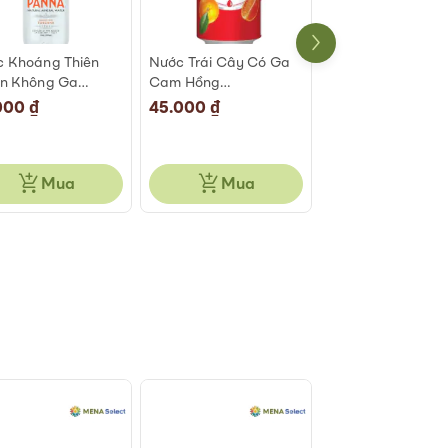
 Khoáng Thiên
Nước Trái Cây Có Ga
Nước Trái Cây Có
ên Không Ga
Cam Hồng
Chanh Lon San
ua Panna Chai
Sanpellegrino Lon
Pellegrino Lon 33
000 ₫
45.000 ₫
49.000 ₫
ml
330ml
Mua
Mua
Mua