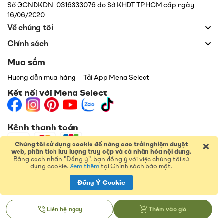
Số GCNĐKDN: 0316333076 do Sở KHĐT TP.HCM cấp ngày
16/06/2020
Về chúng tôi
Chính sách
Mua sắm
Hướng dẫn mua hàng
Tải App Mena Select
Kết nối với Mena Select
Kênh thanh toán
×
Chúng tôi sử dụng cookie để nâng cao trải nghiệm duyệt
web, phân tích lưu lượng truy cập và cá nhân hóa nội dung.
Bằng cách nhấn "Đồng ý", bạn đồng ý với việc chúng tôi sử
dụng cookie.
Xem thêm
tại Chính sách bảo mật.
Đồng Ý Cookie
Liên hệ ngay
Thêm vào giỏ
© 2026 Menas Group