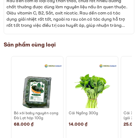
Rau dền cơm là loại cây thân thảo, chứa rất nhiều dưỡng
chất thường được dùng làm nguyên liệu nấu ăn quen thuộc.
Giàu vitamin C, B2, Sắt, axit nicotic. Rau dền cơm có tác
dụng giải nhiệt rất tốt, ngoài ra rau còn có tác dụng hỗ trợ
rất tốt trong việc điều trị cao huyết áp, giúp nhuận tràng…
Sản phẩm cùng loại
h
Bó xôi baby nguyên cọng
Cải Ngồng 300g
Cải Xan
Đà Lạt hộp 100g
(gói 250
68.000 ₫
14.000 ₫
25.000