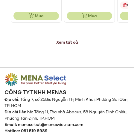
Quà
Mua
Mua
Xem tất cả
CÔNG TY TNHH MENAS
Địa chỉ:
Tầng 7, số 25Bis Nguyễn Thị Minh Khai, Phường Sài Gòn,
TP. HCM
Địa chỉ liên hệ:
Tầng 11, Tòa nhà Abacus, 58 Nguyễn Đình Chiểu,
Phường Tân Định,
TP.HCM
Email:
menaselect@menasvietnam.com
Hotline: 081 519 8989