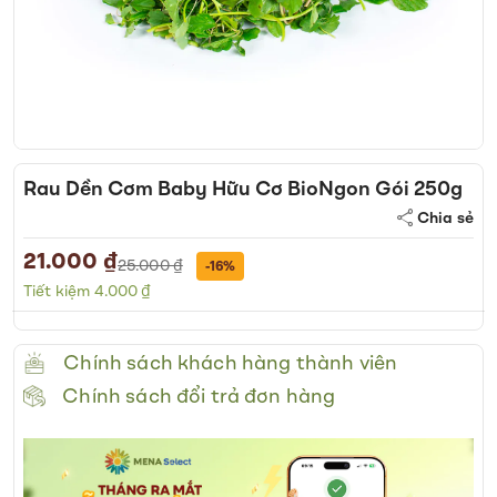
Skip
to
Rau Dền Cơm Baby Hữu Cơ BioNgon Gói 250g
the
Chia sẻ
beginning
of
21.000 ₫
Special
25.000 ₫
-16%
the
Price
Tiết kiệm 4.000 ₫
images
gallery
Chính sách khách hàng thành viên
Chính sách đổi trả đơn hàng