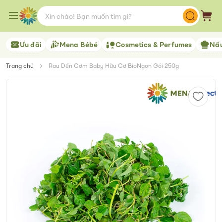
Skip
to
Giỏ 
Content
Ưu đãi
Mena Bébé
Cosmetics & Perfumes
Nấu
Trang chủ
Rau Dền Cơm Baby Hữu Cơ BioNgon Gói 250g
Skip
to
the
end
of
the
images
gallery