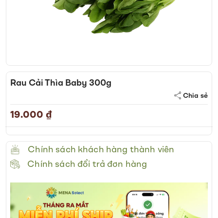
Skip
to
Rau Cải Thìa Baby 300g
the
Chia sẻ
beginning
of
19.000 ₫
the
images
gallery
Chính sách khách hàng thành viên
Chính sách đổi trả đơn hàng