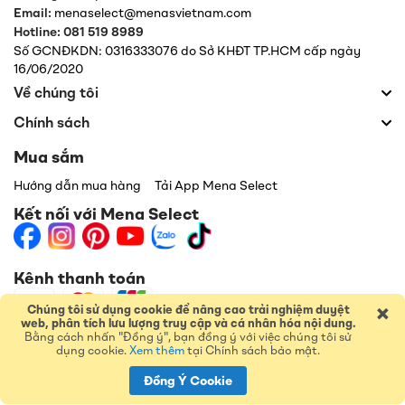
Email:
menaselect@menasvietnam.com
Hotline: 081 519 8989
Số GCNĐKDN: 0316333076 do Sở KHĐT TP.HCM cấp ngày
16/06/2020
Về chúng tôi
Chính sách
Mua sắm
Hướng dẫn mua hàng
Tải App Mena Select
Kết nối với Mena Select
Kênh thanh toán
×
Chúng tôi sử dụng cookie để nâng cao trải nghiệm duyệt
web, phân tích lưu lượng truy cập và cá nhân hóa nội dung.
Bằng cách nhấn "Đồng ý", bạn đồng ý với việc chúng tôi sử
dụng cookie.
Xem thêm
tại Chính sách bảo mật.
Đồng Ý Cookie