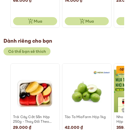
68.000 ₫
14.000 ₫
25.000
Mua
Mua
Dành riêng cho bạn
Có thể bạn sẽ thích
-16%
0g
Trái Cây Cắt Sẵn Hộp
Táo Ta MiaFarm Hộp 1kg
Nho Mẫ
250g - Thay Đổi Theo
Hộp 45
Ngày
29.000 ₫
42.000 ₫
Special
359.0