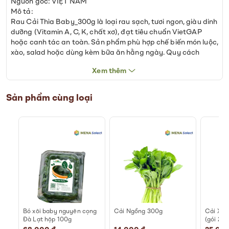
Nguồn gốc: VIỆT NAM
Mô tả:
Rau Cải Thìa Baby_300g là loại rau sạch, tươi ngon, giàu dinh
dưỡng (Vitamin A, C, K, chất xơ), đạt tiêu chuẩn VietGAP
hoặc canh tác an toàn. Sản phẩm phù hợp chế biến món luộc,
xào, salad hoặc dùng kèm bữa ăn hằng ngày. Quy cách
tham khảo: 300g. Bảo quản ngăn mát, dùng sớm sau khi mở
Xem thêm
bao bì hoặc sơ chế.
*Lưu ý: Giá đã bao gồm VAT và không bao gồm phí vận
Sản phẩm cùng loại
chuyển
h
Bó xôi baby nguyên cọng
Cải Ngồng 300g
Cải Xan
Đà Lạt hộp 100g
(gói 250