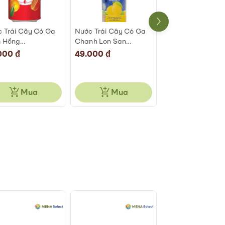
 Trái Cây Có Ga
Nước Trái Cây Có Ga
Nước Trái Cây Có
 Hồng
Chanh Lon San
Lựu Cam San
ellegrino Lon
Pellegrino Lon 330ml
Pellegrino Lon 33
000 ₫
49.000 ₫
45.000 ₫
ml
Mua
Mua
Mua