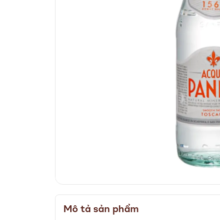
Skip
to
Mô tả sản phẩm
the
beginning