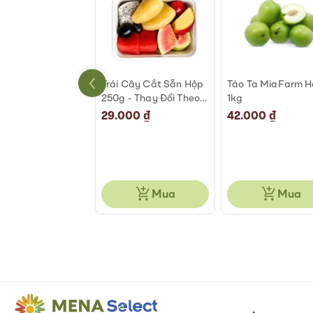
An Phước 500-
Trái Cây Cắt Sẵn Hộp
Táo Ta MiaFarm 
g
250g - Thay Đổi Theo
1kg
Ngày
000 ₫
29.000 ₫
42.000 ₫
Mua
Mua
Mua