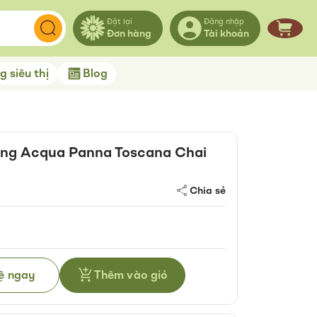
Đặt lại
Đăng nhập
Đơn hàng
Tài khoản
Giỏ hà
 siêu thị
Blog
ng Acqua Panna Toscana Chai
Chia sẻ
hệ ngay
Thêm vào giỏ