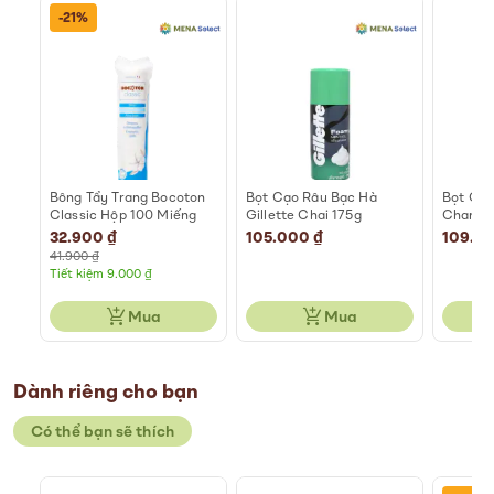
-21%
ào
Bông Tẩy Trang Bocoton
Bọt Cạo Râu Bạc Hà
Bọt Cạo
Classic Hộp 100 Miếng
Gillette Chai 175g
Chanh C
Special
32.900 ₫
105.000 ₫
109.0
Price
41.900 ₫
Tiết kiệm 9.000 ₫
Mua
Mua
Dành riêng cho bạn
Có thể bạn sẽ thích