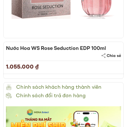
Skip
to
Nước Hoa WS Rose Seduction EDP 100ml
the
Chia sẻ
beginning
of
1.055.000 ₫
the
images
gallery
Chính sách khách hàng thành viên
Chính sách đổi trả đơn hàng