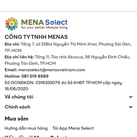
CÔNG TY TNHH MENAS
Địa chỉ:
Tầng 7, số 25Bis Nguyễn Thị Minh Khai, Phường Sài Gòn,
TP. HCM
Địa chỉ liên hệ:
Tầng 11, Tòa nhà Abacus, 58 Nguyễn Đình Chiểu,
Phường Tân Định,
TP.HCM
Email:
menaselect@menasvietnam.com
Hotline: 081 519 8989
Số GCNĐKDN: 0316333076 do Sở KHĐT TP.HCM cấp ngày
16/06/2020
Về chúng tôi
Chính sách
Mua sắm
Hướng dẫn mua hàng
Tải App Mena Select