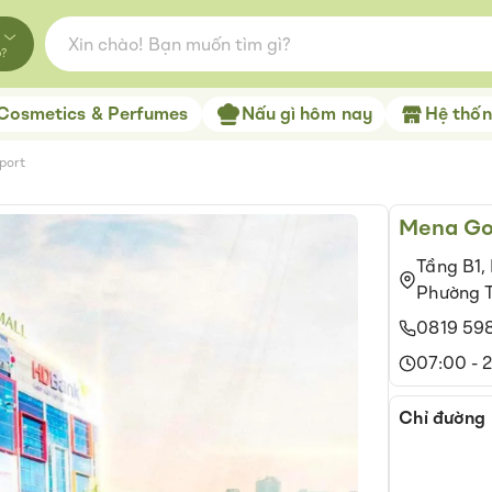
o?
Cosmetics & Perfumes
Nấu gì hôm nay
Hệ thống
port
Mena Go
Tầng B1,
Phường T
0819 59
07:00 - 
Chỉ đường