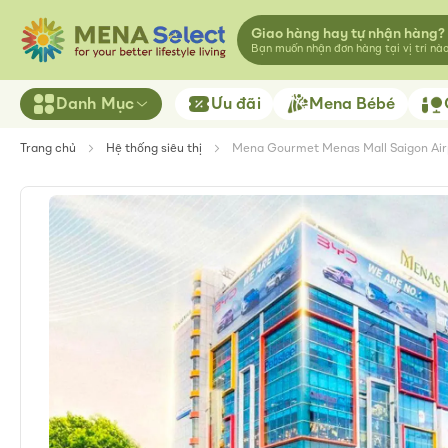
Giao hàng hay tự nhận hàng?
Bạn muốn nhận đơn hàng tại vị trí nà
Danh Mục
Ưu đãi
Mena Bébé
Trang chủ
Hệ thống siêu thị
Mena Gourmet Menas Mall Saigon Air