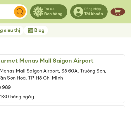
Tra cứu
Đăng nhập
Đơn hàng
Tài khoản
Giỏ hà
 siêu thị
Blog
urmet Menas Mall Saigon Airport
 Menas Mall Saigon Airport, Số 60A, Trường Sơn,
ân Sơn Hoà, TP Hồ Chí Minh
8 989
21:30 hàng ngày