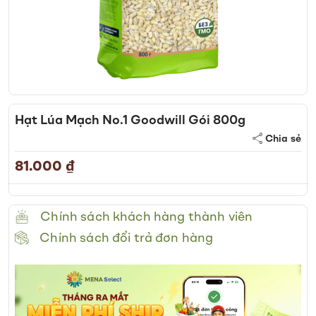
Skip
to
Hạt Lúa Mạch No.1 Goodwill Gói 800g
the
Chia sẻ
beginning
of
81.000 ₫
the
images
gallery
Chính sách khách hàng thành viên
Chính sách đổi trả đơn hàng