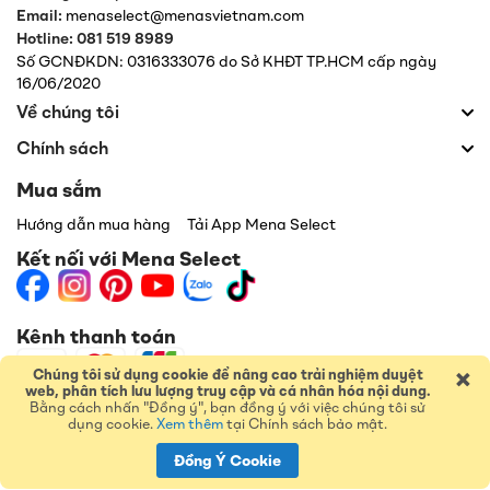
Email:
menaselect@menasvietnam.com
Hotline: 081 519 8989
Số GCNĐKDN: 0316333076 do Sở KHĐT TP.HCM cấp ngày
16/06/2020
Về chúng tôi
Chính sách
Mua sắm
Hướng dẫn mua hàng
Tải App Mena Select
Kết nối với Mena Select
Kênh thanh toán
×
Chúng tôi sử dụng cookie để nâng cao trải nghiệm duyệt
web, phân tích lưu lượng truy cập và cá nhân hóa nội dung.
Bằng cách nhấn "Đồng ý", bạn đồng ý với việc chúng tôi sử
dụng cookie.
Xem thêm
tại Chính sách bảo mật.
Đồng Ý Cookie