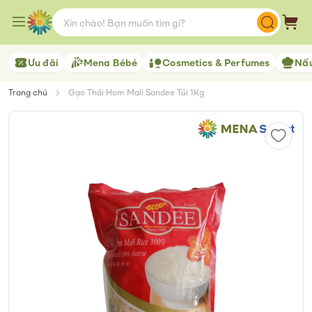
Skip
to
Giỏ 
Content
Ưu đãi
Mena Bébé
Cosmetics & Perfumes
Nấu
Trang chủ
Gạo Thái Hom Mali Sandee Túi 1Kg
Skip
to
the
end
of
the
images
gallery