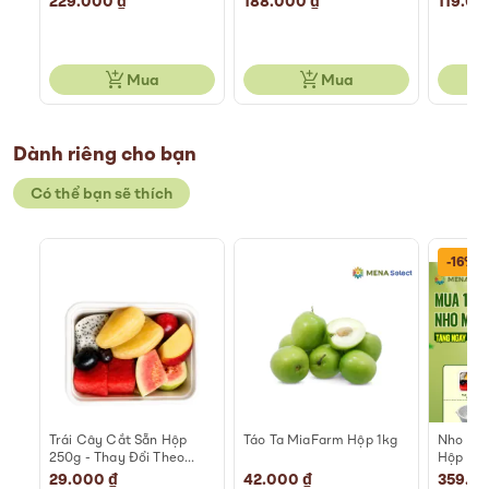
229.000 ₫
188.000 ₫
119.00
Mua
Mua
Dành riêng cho bạn
Có thể bạn sẽ thích
-16%
0g
Trái Cây Cắt Sẵn Hộp
Táo Ta MiaFarm Hộp 1kg
Nho Mẫ
250g - Thay Đổi Theo
Hộp 45
Ngày
29.000 ₫
42.000 ₫
Special
359.0