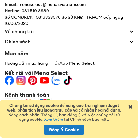
Email:
menaselect@menasvietnam.com
Hotline: 081 519 8989
Số GCNĐKDN: 0316333076 do Sở KHĐT TP.HCM cấp ngày
16/06/2020
Về chúng tôi
Chính sách
Mua sắm
Hướng dẫn mua hàng
Tải App Mena Select
Kết nối với Mena Select
Kênh thanh toán
×
Chúng tôi sử dụng cookie để nâng cao trải nghiệm duyệt
web, phân tích lưu lượng truy cập và cá nhân hóa nội dung.
Bằng cách nhấn "Đồng ý", bạn đồng ý với việc chúng tôi sử
dụng cookie.
Xem thêm
tại Chính sách bảo mật.
Đồng Ý Cookie