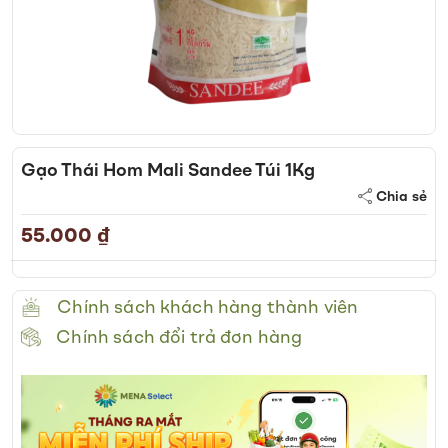
Skip
to
Gạo Thái Hom Mali Sandee Túi 1Kg
the
Chia sẻ
beginning
of
55.000 ₫
the
images
gallery
Chính sách khách hàng thành viên
Chính sách đổi trả đơn hàng