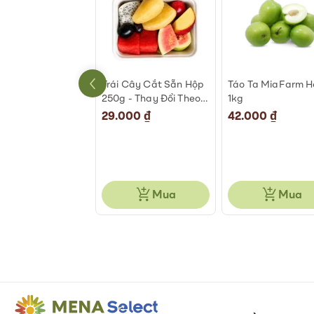
An Phước 500-
Trái Cây Cắt Sẵn Hộp
Táo Ta MiaFarm 
g
250g - Thay Đổi Theo
1kg
Ngày
000 ₫
29.000 ₫
42.000 ₫
Mua
Mua
Mua