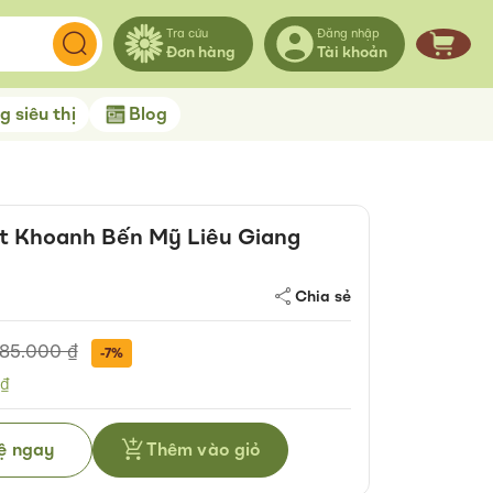
Tra cứu
Đăng nhập
Đơn hàng
Tài khoản
Giỏ hà
 siêu thị
Blog
t Khoanh Bến Mỹ Liêu Giang
g
Chia sẻ
85.000 ₫
-7%
 ₫
hệ ngay
Thêm vào giỏ