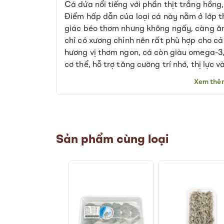
Cá dứa nổi tiếng với phần thịt trắng hồng,
of
Điểm hấp dẫn của loại cá này nằm ở lớp t
the
giác béo thơm nhưng không ngấy, càng ăn
images
gallery
chỉ có xương chính nên rất phù hợp cho cả 
hương vị thơm ngon, cá còn giàu omega-3,
cơ thể, hỗ trợ tăng cường trí nhớ, thị lực
Xem thê
Sản phẩm cùng loại