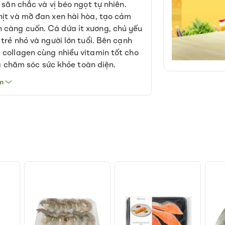
 săn chắc và vị béo ngọt tự nhiên.
hịt và mỡ đan xen hài hòa, tạo cảm
 càng cuốn. Cá dứa ít xương, chủ yếu
trẻ nhỏ và người lớn tuổi. Bên cạnh
 collagen cùng nhiều vitamin tốt cho
 và chăm sóc sức khỏe toàn diện.
m