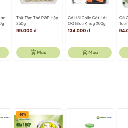
ean
Thịt Tôm Thẻ PGP Hộp
Cá Hồi Chile Cắt Lát
Cá C
0g
250g
OG Blue Khay 200g
Tươi
99.000 ₫
134.000 ₫
94.
Mua
Mua
-16%