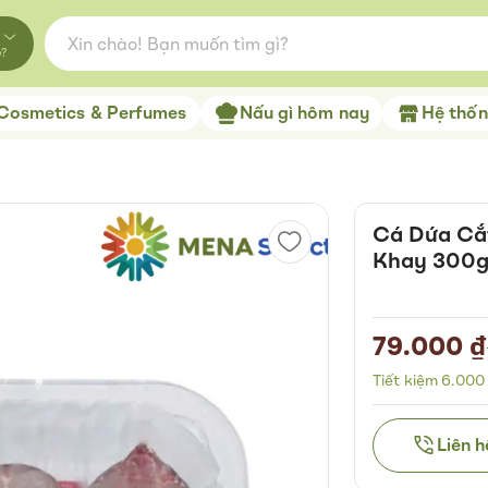
o?
Cosmetics & Perfumes
Nấu gì hôm nay
Hệ thống
Cá Dứa Cắ
Khay 300
79.000 ₫
Special
Price
Tiết kiệm 6.000
Liên 