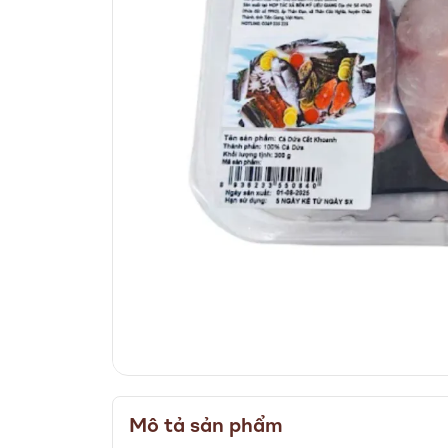
Skip
to
Mô tả sản phẩm
the
beginning