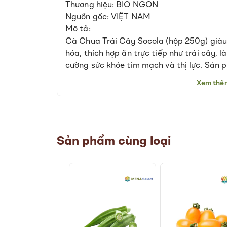
Thương hiệu: BIO NGON
of
Nguồn gốc: VIỆT NAM
the
Mô tả:
images
gallery
Cà Chua Trái Cây Socola (hộp 250g) giàu 
hóa, thích hợp ăn trực tiếp như trái cây, 
cường sức khỏe tim mạch và thị lực. Sản 
hoặc dùng kèm bữa ăn hằng ngày. Quy c
Xem thê
mát, dùng sớm sau khi mở bao bì hoặc sơ 
*Lưu ý: Giá đã bao gồm VAT và không ba
Sản phẩm cùng loại