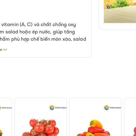
vitamin (A, C) và chất chống oxy
làm salad hoặc ép nước, giúp tăng
phẩm phù hợp chế biến món xào, salad
ách tham khảo: 250g. Bảo quản ngăn
m
chế.
o gồm phí vận chuyển