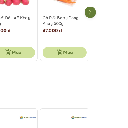
ải Đỏ LAF Khay
Cà Rốt Baby Đóng
Chanh Dây Ngọt
g
Khay 500g
Hương Ổi Túi 500
000 ₫
47.000 ₫
42.000 ₫
Mua
Mua
Mua