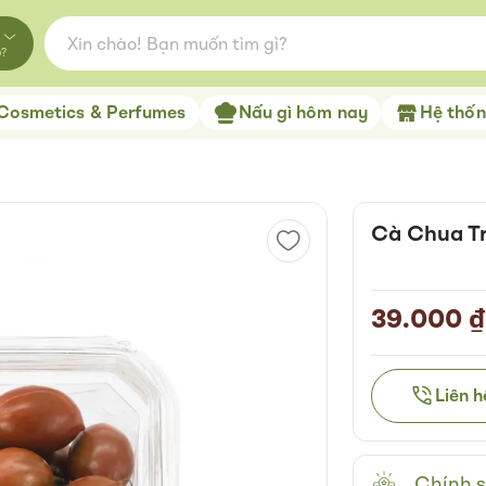
o?
Cosmetics & Perfumes
Nấu gì hôm nay
Hệ thống
Cà Chua Tr
39.000 ₫
Liên 
Chính s