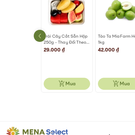
An Phước 500-
Trái Cây Cắt Sẵn Hộp
Táo Ta MiaFarm 
g
250g - Thay Đổi Theo
1kg
Ngày
000 ₫
29.000 ₫
42.000 ₫
Mua
Mua
Mua