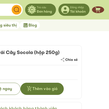
Tra cứu
Đăng nhập
Đơn hàng
Tài khoản
Giỏ hà
 siêu thị
Blog
ái Cây Socola (hộp 250g)
Chia sẻ
hệ ngay
Thêm vào giỏ
ách khách hàng thành viên