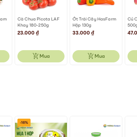
Cam
Cà Chua Picota LAF
Ớt Trái Cây HasFarm
Củ C
Khay 180-250g
Hộp 130g
500
23.000 ₫
33.000 ₫
47.
Mua
Mua
-16%