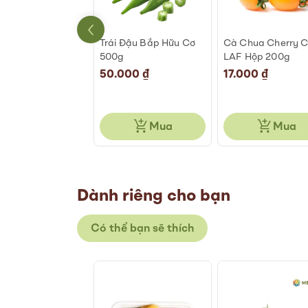
 Lá Hữu Cơ 100g
Trái Đậu Bắp Hữu Cơ
Cà Chua Cherry 
500g
LAF Hộp 200g
00 ₫
50.000 ₫
17.000 ₫
Mua
Mua
Mua
Dành riêng cho bạn
Có thể bạn sẽ thích