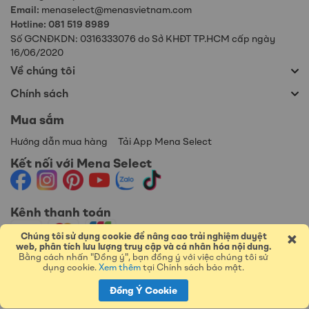
Email:
menaselect@menasvietnam.com
Hotline: 081 519 8989
Số GCNĐKDN: 0316333076 do Sở KHĐT TP.HCM cấp ngày
16/06/2020
Về chúng tôi
Chính sách
Mua sắm
Hướng dẫn mua hàng
Tải App Mena Select
Kết nối với Mena Select
Kênh thanh toán
×
Chúng tôi sử dụng cookie để nâng cao trải nghiệm duyệt
web, phân tích lưu lượng truy cập và cá nhân hóa nội dung.
Bằng cách nhấn "Đồng ý", bạn đồng ý với việc chúng tôi sử
dụng cookie.
Xem thêm
tại Chính sách bảo mật.
Đồng Ý Cookie