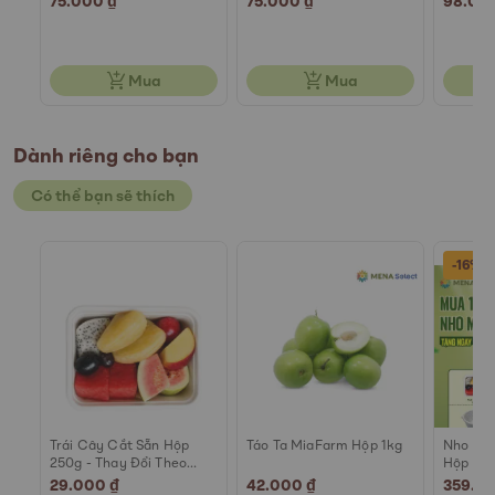
75.000 ₫
75.000 ₫
98.00
Mua
Mua
Dành riêng cho bạn
Có thể bạn sẽ thích
-16%
0g
Trái Cây Cắt Sẵn Hộp
Táo Ta MiaFarm Hộp 1kg
Nho Mẫ
250g - Thay Đổi Theo
Hộp 45
Ngày
29.000 ₫
42.000 ₫
Special
359.0