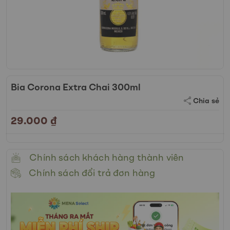
Skip
to
Bia Corona Extra Chai 300ml
the
Chia sẻ
beginning
of
29.000 ₫
the
images
gallery
Chính sách khách hàng thành viên
Chính sách đổi trả đơn hàng