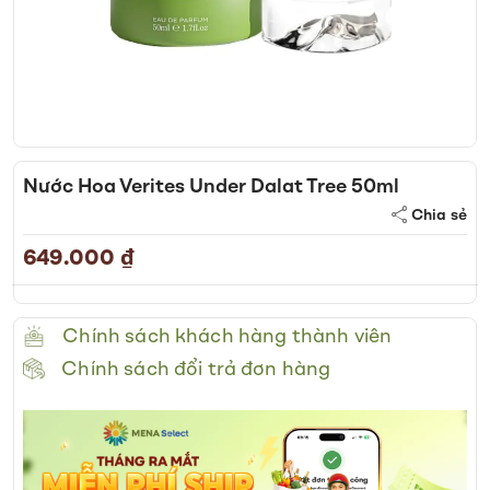
Skip
to
Nước Hoa Verites Under Dalat Tree 50ml
the
Chia sẻ
beginning
of
649.000 ₫
the
images
gallery
Chính sách khách hàng thành viên
Chính sách đổi trả đơn hàng