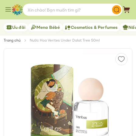
Skip
to
Giỏ 
Content
Ưu đãi
Mena Bébé
Cosmetics & Perfumes
Nấu
Trang chủ
Nước Hoa Verites Under Dalat Tree 50ml
Skip
to
the
end
of
the
images
gallery