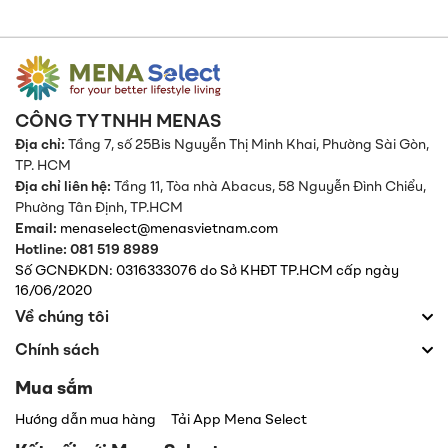
CÔNG TY TNHH MENAS
Địa chỉ:
Tầng 7, số 25Bis Nguyễn Thị Minh Khai, Phường Sài Gòn,
TP. HCM
Địa chỉ liên hệ:
Tầng 11, Tòa nhà Abacus, 58 Nguyễn Đình Chiểu,
Phường Tân Định,
TP.HCM
Email:
menaselect@menasvietnam.com
Hotline: 081 519 8989
Số GCNĐKDN: 0316333076 do Sở KHĐT TP.HCM cấp ngày
16/06/2020
Về chúng tôi
Chính sách
Mua sắm
Hướng dẫn mua hàng
Tải App Mena Select