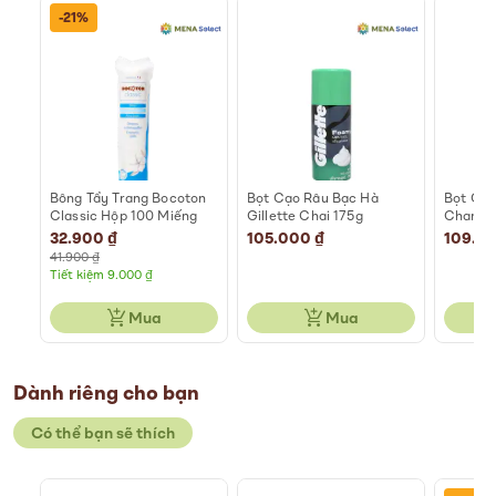
-21%
ào
Bông Tẩy Trang Bocoton
Bọt Cạo Râu Bạc Hà
Bọt Cạo
Classic Hộp 100 Miếng
Gillette Chai 175g
Chanh C
Special
32.900 ₫
105.000 ₫
109.0
Price
41.900 ₫
Tiết kiệm 9.000 ₫
Mua
Mua
Dành riêng cho bạn
Có thể bạn sẽ thích