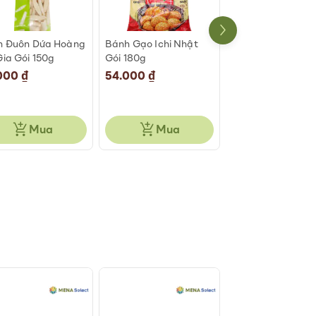
h Đuôn Dứa Hoàng
Bánh Gạo Ichi Nhật
Bánh Gạo One O
ia Gói 150g
Gói 180g
Khoai Lang Tím G
166g
000 ₫
54.000 ₫
48.000 ₫
Mua
Mua
Mua