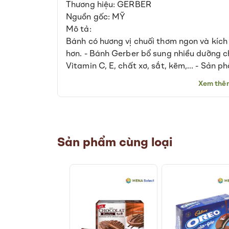
Thương hiệu: GERBER
of
Nguồn gốc: MỸ
the
Mô tả:
images
gallery
Bánh có hương vị chuối thơm ngon và kích 
hơn. - Bánh Gerber bổ sung nhiều dưỡng ch
Vitamin C, E, chất xơ, sắt, kẽm,… - Sản
DV Iron giúp hỗ trợ phát triển trí não và k
Xem thê
*Lưu ý: Giá đã bao gồm VAT và không ba
Sản phẩm cùng loại
%