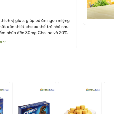
thích vị giác, giúp bé ăn ngon miệng
ất cần thiết cho cơ thể trẻ nhỏ như:
 phẩm chứa đến 30mg Choline và 20%
hả năng học hỏi.
m
o gồm phí vận chuyển