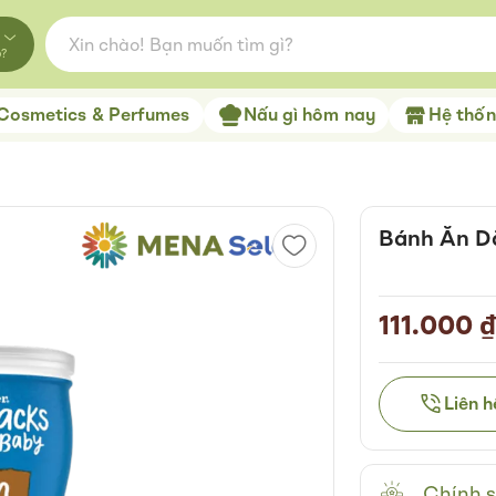
o?
Cosmetics & Perfumes
Nấu gì hôm nay
Hệ thống
Bánh Ăn D
111.000 
Liên 
Chính s