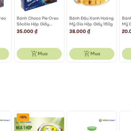
reo
Bánh Choco Pie Oreo
Bánh Đậu Xanh Hoàng
Bán
Sôcôla Hộp Giấy
Mỹ Gia Hộp Giấy 160g
Mỹ G
6x30g
35.000 ₫
38.000 ₫
20.
Mua
Mua
-16%