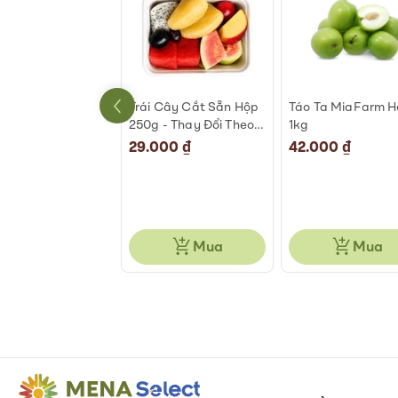
Hồng Đào 500-
Trái Cây Cắt Sẵn Hộp
Táo Ta MiaFarm 
g
250g - Thay Đổi Theo
1kg
Ngày
l
00 ₫
29.000 ₫
42.000 ₫
 ₫
Tiết kiệm 2.000 ₫
Mua
Mua
Mua