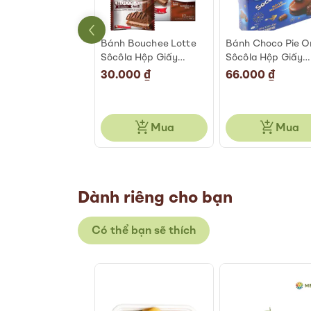
 Cookie Hạnh
Bánh Bouchee Lotte
Bánh Choco Pie O
 Tôm hiệu Son
Sôcôla Hộp Giấy
Sôcôla Hộp Giấy
o Hộp 45g
6x27g
12x30g
l
000 ₫
30.000 ₫
66.000 ₫
0 ₫
Tiết kiệm 10.000 ₫
Mua
Mua
Mua
Dành riêng cho bạn
Có thể bạn sẽ thích