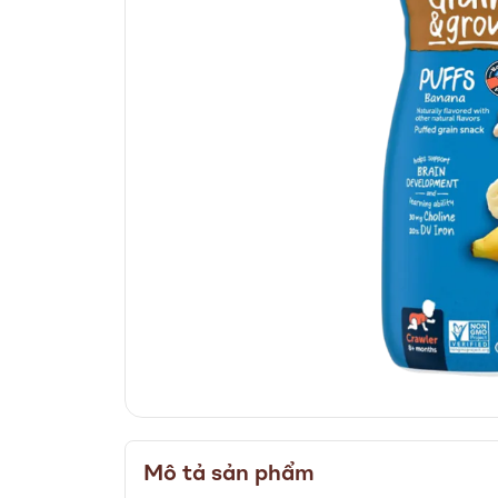
Skip
to
Mô tả sản phẩm
the
beginning