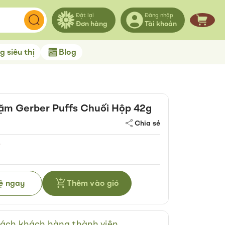
Đặt lại
Đăng nhập
Đơn hàng
Tài khoản
Giỏ hà
 siêu thị
Blog
ặm Gerber Puffs Chuối Hộp 42g
Chia sẻ
₫
hệ ngay
Thêm vào giỏ
ách khách hàng thành viên